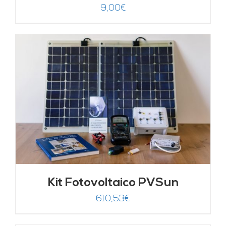
9,00
€
Kit Fotovoltaico PVSun
610,53
€