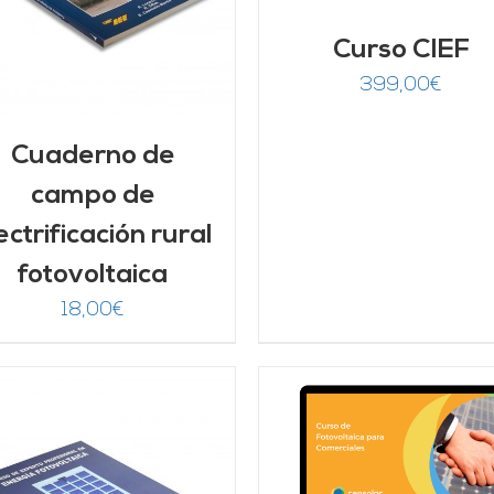
Curso CIEF
399,00
€
Cuaderno de
campo de
ectrificación rural
fotovoltaica
18,00
€
AÑADIR AL CARRITO
/
AÑADIR AL CARRITO
DETALLES
DETALLES