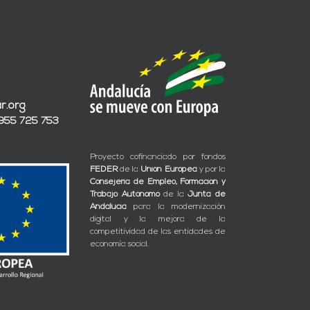
r.org
 955 725 753
Proyecto cofinanciado por fondos
FEDER
de la
Unión Europea
y por la
Consejería de Empleo, Formación y
Trabajo Autónomo
de la
Junta de
Andalucía
para la modernización
digital y la mejora de la
competitividad de las entidades de
economía social.