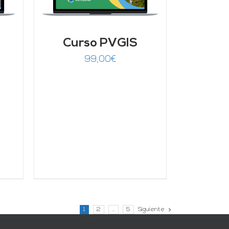
Curso PVGIS
99,00
€
1
2
…
5
Siguiente