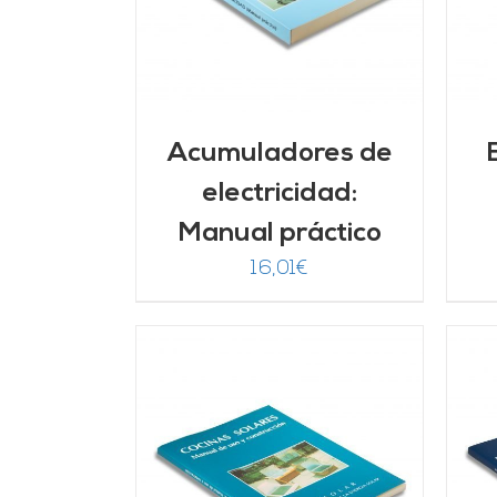
Acumuladores de
electricidad:
Manual práctico
16,01
€
ARRITO
/
AÑADIR AL CARRITO
/
LLES
DETALLES