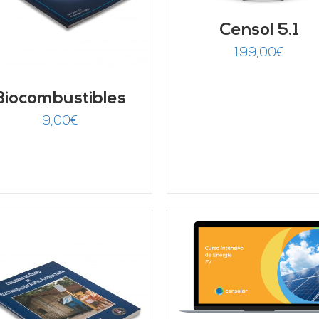
Censol 5.1
199,00
€
Biocombustibles
9,00
€
AÑADIR AL CARRITO
/
AÑADIR AL CARRITO
DETALLES
DETALLES