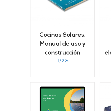
Cocinas Solares.
Manual de uso y
construcción
el
11,00
€
ado
ARRITO
/
7
de 5
LLES