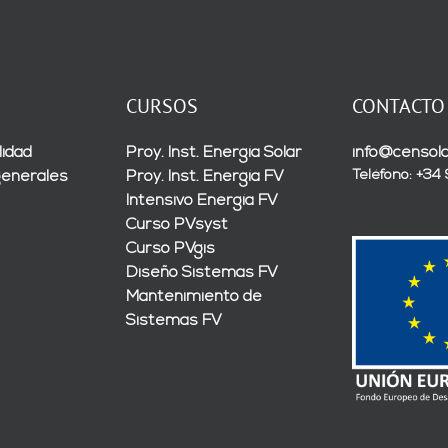
CURSOS
CONTACTO
lidad
Proy. Inst. Energía Solar
info@censola
Teléfono: +34
generales
Proy. Inst. Energía FV
Intensivo Energía FV
Curso PVsyst
Curso PVgis
Diseño Sistemas FV
Mantenimiento de
Sistemas FV