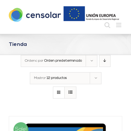
Saltar
al
contenido
Tienda
Ordena por
Orden predeterminado
Mostrar
12 productos
Sale!