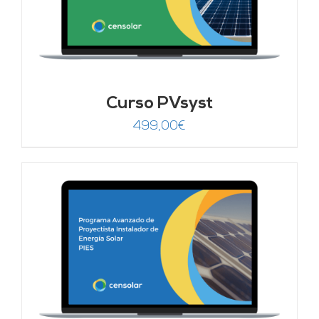
Curso PVsyst
499,00
€