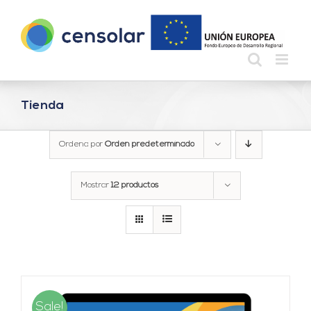
Saltar
al
contenido
Tienda
Ordena por
Orden predeterminado
Mostrar
12 productos
Sale!