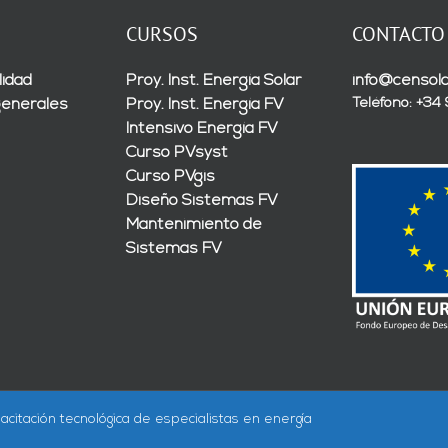
CURSOS
CONTACTO
lidad
Proy. Inst. Energía Solar
info@censola
Teléfono: +34
generales
Proy. Inst. Energía FV
Intensivo Energía FV
Curso PVsyst
Curso PVgis
Diseño Sistemas FV
Mantenimiento de
Sistemas FV
acitación tecnológica de especialistas en energía