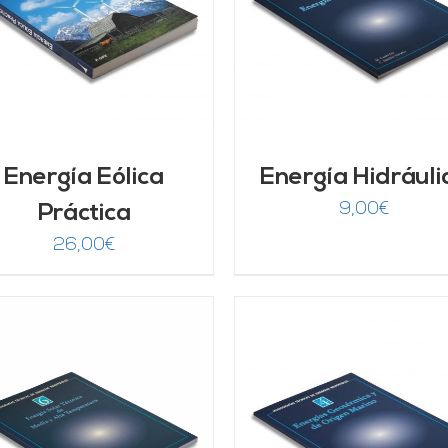
AÑADIR AL CARRITO
/
AÑADIR AL CARRITO
DETALLES
DETALLES
Energía Eólica
Energía Hidráuli
9,00
€
Práctica
26,00
€
AÑADIR AL CARRITO
/
DETALLES
DETALLES