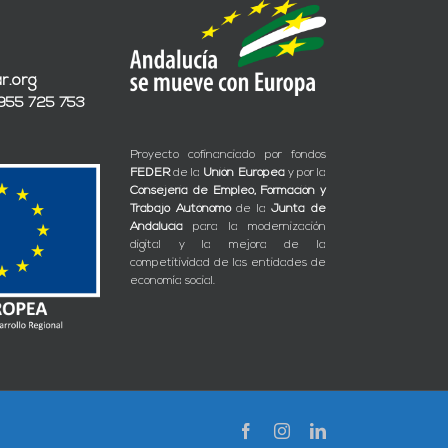
r.org
 955 725 753
Proyecto cofinanciado por fondos
FEDER
de la
Unión Europea
y por la
Consejería de Empleo, Formación y
Trabajo Autónomo
de la
Junta de
Andalucía
para la modernización
digital y la mejora de la
competitividad de las entidades de
economía social.
Facebook
Instagram
LinkedIn