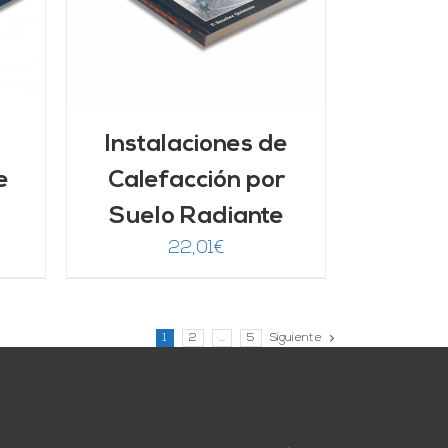
Instalaciones de
e
Calefacción por
Suelo Radiante
22,01
€
1
2
…
5
Siguiente