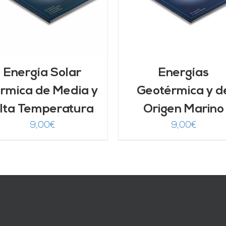
Energía Solar
Energías
rmica de Media y
Geotérmica y d
lta Temperatura
Origen Marino
9,00
€
9,00
€