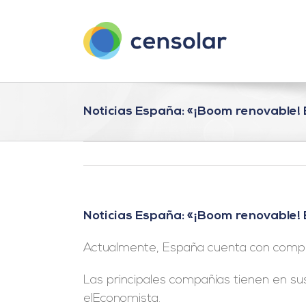
Saltar
al
contenido
Noticias España: «¡Boom renovable! 
Noticias España: «¡Boom renovable! 
Actualmente, España cuenta con compr
Las principales compañías tienen en su
elEconomista.