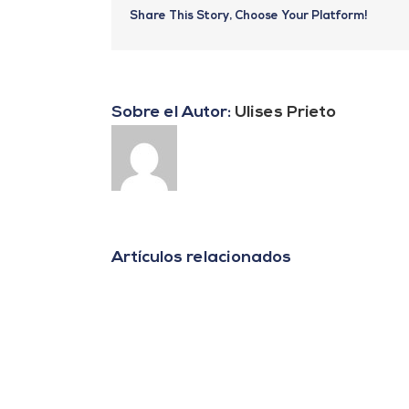
Share This Story, Choose Your Platform!
Sobre el Autor:
Ulises Prieto
Artículos relacionados
«Agrovoltaica:
La
tecnología
que
combina
energía
solar
y
agricultura