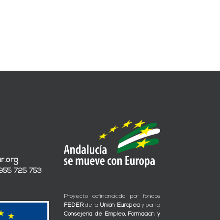
para
autoconsumo
autoconsumo
para
en
el
España
AVE”
para
Exide”
r.org
 955 725 753
Proyecto cofinanciado por fondos
FEDER
de la
Unión Europea
y por la
Consejería de Empleo, Formación y