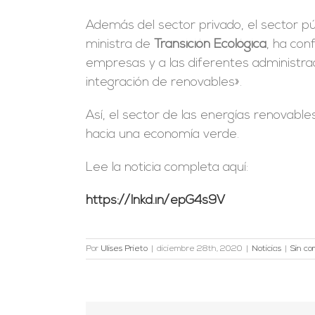
Además del sector privado, el sector p
ministra de
Transición Ecológica
, ha con
empresas y a las diferentes administrac
integración de renovables».
Así, el sector de las energías renova
hacia una economía verde.
Lee la noticia completa aquí:
https://lnkd.in/epG4s9V
Por
Ulises Prieto
|
diciembre 28th, 2020
|
Noticias
|
Sin co