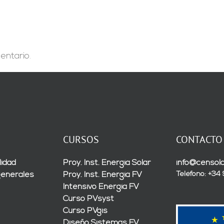
parques
de
solares
renovables»
en
España
y
México”
entario.
CURSOS
CONTACTO
lidad
Proy. Inst. Energía Solar
info@censola
Teléfono: +34
generales
Proy. Inst. Energía FV
Intensivo Energía FV
Curso PVsyst
Curso PVgis
Diseño Sistemas FV