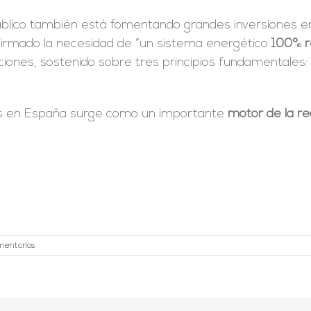
úblico también está fomentando grandes inversiones en
firmado la necesidad de “un sistema energético
100% r
iones, sostenido sobre tres principios fundamentales: l
bles en España surge como un importante
motor de la r
mentarios