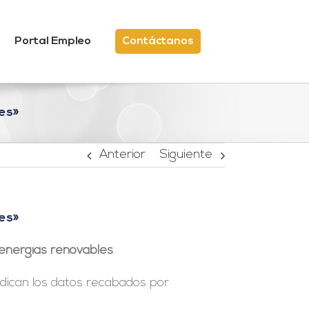
Portal Empleo
Contáctanos
es»
Anterior
Siguiente
es»
energías renovables
.
ndican los datos recabados por