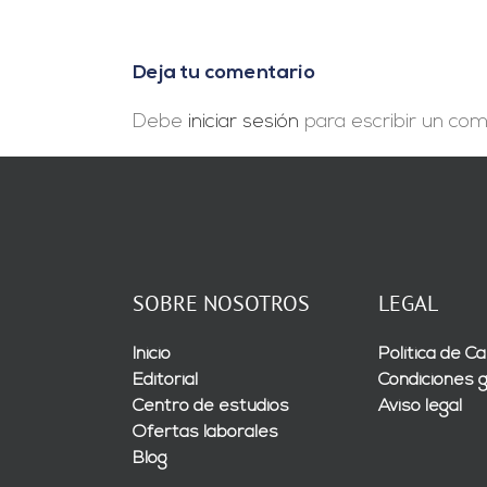
en
la
misma
Deja tu comentario
superficie»
Debe
iniciar sesión
para escribir un com
SOBRE NOSOTROS
LEGAL
Inicio
Política de Ca
Editorial
Condiciones 
Centro de estudios
Aviso legal
Ofertas laborales
Blog