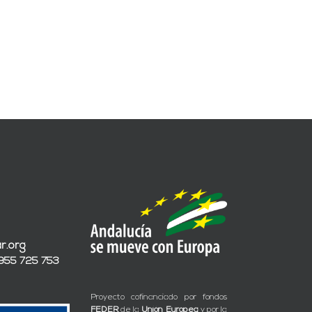
plantas
fotovoltaica
de
para
autoconsumo
autoconsumo
para
en
el
España
AVE”
para
Exide”
r.org
 955 725 753
Proyecto cofinanciado por fondos
FEDER
de la
Unión Europea
y por la