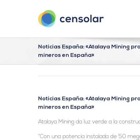
Saltar
al
contenido
Noticias España: «Atalaya Mining pr
mineros en España»
Noticias España: «Atalaya Mining pr
mineros en España»
Atalaya Mining da luz verde a la constr
“Con una potencia instalada de 50 mega