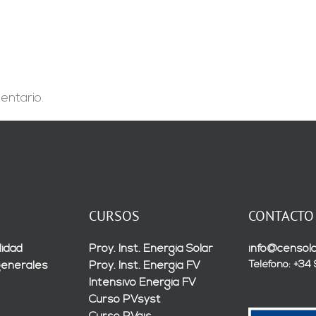
fabricación
10
mundial
parques
de
solares
renovables»
en
España
y
México”
entario.
CURSOS
CONTACTO
lidad
Proy. Inst. Energía Solar
info@censola
Teléfono: +34
generales
Proy. Inst. Energía FV
Intensivo Energía FV
Curso PVsyst