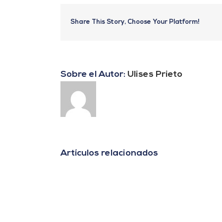
Share This Story, Choose Your Platform!
Sobre el Autor:
Ulises Prieto
Artículos relacionados
«Agrovoltaica:
La
tecnología
que
combina
energía
solar
y