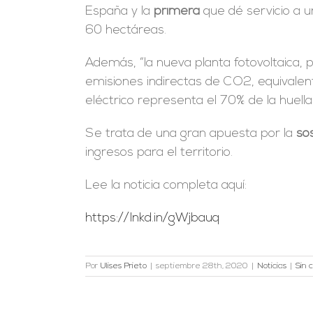
España y la
primera
que dé servicio a 
60 hectáreas.
Además, “la nueva planta fotovoltaica, 
emisiones indirectas de CO2, equivale
eléctrico representa el 70% de la huell
Se trata de una gran apuesta por la
sos
ingresos para el territorio.
Lee la noticia completa aquí:
https://lnkd.in/gWjbauq
Por
Ulises Prieto
|
septiembre 28th, 2020
|
Noticias
|
Sin 