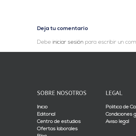
agricultura
en
la
misma
Deja tu comentario
superficie»
Debe
iniciar sesión
para escribir un com
SOBRE NOSOTROS
LEGAL
Inicio
Política de Ca
Editorial
Condiciones 
Centro de estudios
Aviso legal
Ofertas laborales