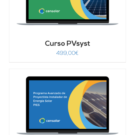
Curso PVsyst
499,00
€