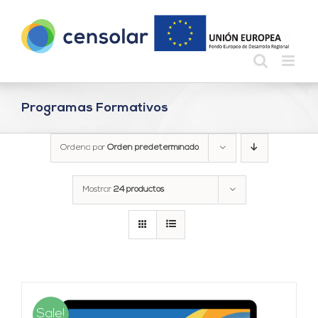
Saltar
al
contenido
Programas Formativos
Ordena por
Orden predeterminado
Mostrar
24 productos
Sale!