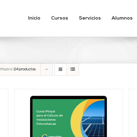
Inicio
Cursos
Servicios
Alumnos
Mostrar
24 productos
Valorado
AÑADIR AL CARRITO
/
DETALLES
con
4.95
de 5