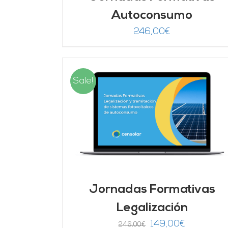
Autoconsumo
246,00
€
Sale!
DETALLES
AÑADIR AL CARRITO
/
DETALLES
Jornadas Formativas
Legalización
El
El
149,00
€
246,00
€