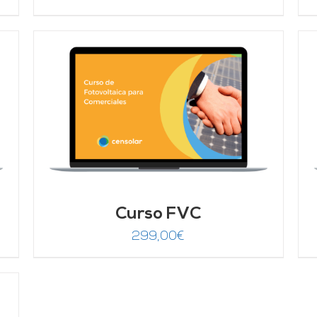
Valorado
AÑADIR AL CARRITO
/
DETALLES
con
4.67
de 5
Curso FVC
299,00
€