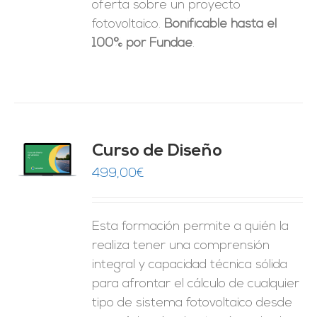
oferta sobre un proyecto
fotovoltaico.
Bonificable hasta el
100% por Fundae
.
do
Curso de Diseño
de 5
O
499,00
€
ES
Esta formación permite a quién la
realiza tener una comprensión
integral y capacidad técnica sólida
para afrontar el cálculo de cualquier
tipo de sistema fotovoltaico desde