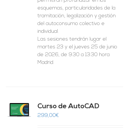
permitirán profundizar en los
esquemas, particularidades de la
tramitación, legalización y gestión
del autoconsumo colectivo e
individual.
Las sesiones tendrán lugar el
martes 23 y el jueves 25 de junio
de 2026, de 9:30 a 13:30 hora
Madrid.
Curso de AutoCAD
O
299,00
€
ES