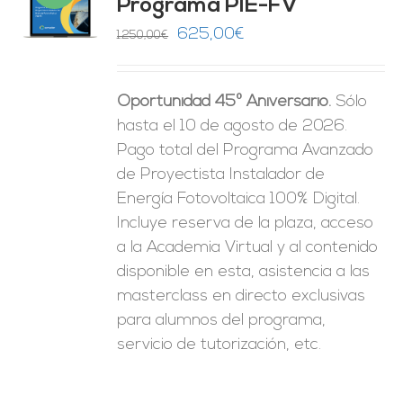
Programa PIE-FV
O
El
El
625,00
€
1.250,00
€
precio
precio
ES
original
actual
Oportunidad 45º Aniversario.
Sólo
era:
es:
hasta el 10 de agosto de 2026.
1.250,00€.
625,00€.
Pago total del Programa Avanzado
de Proyectista Instalador de
Energía Fotovoltaica 100% Digital.
Incluye reserva de la plaza, acceso
a la Academia Virtual y al contenido
disponible en esta, asistencia a las
masterclass en directo exclusivas
para alumnos del programa,
servicio de tutorización, etc.