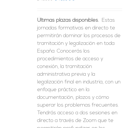
precio
precio
original
actual
Últimas plazas disponibles.
Estas
era:
es:
jornadas formativas en directo te
246,00€.
149,00€.
permitirán dominar los procesos de
tramitación y legalización en toda
España. Conocerás los
procedimientos de acceso y
conexión, la tramitación
administrativa previa y la
legalización final en industria, con un
enfoque práctico en la
documentación, plazos y cómo
superar los problemas frecuentes.
Tendrás acceso a dos sesiones en
directo a través de Zoom que te