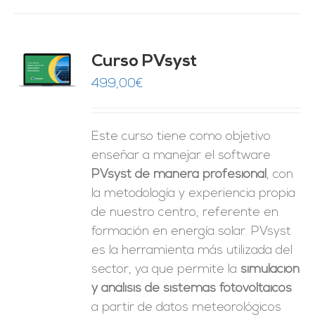
ado
Curso PVsyst
0
de 5
O
499,00
€
ES
Este curso tiene como objetivo
enseñar a manejar el software
PVsyst de manera profesional
, con
la metodología y experiencia propia
de nuestro centro, referente en
formación en energía solar. PVsyst
es la herramienta más utilizada del
sector, ya que permite la
simulación
y análisis de sistemas fotovoltaicos
a partir de datos meteorológicos