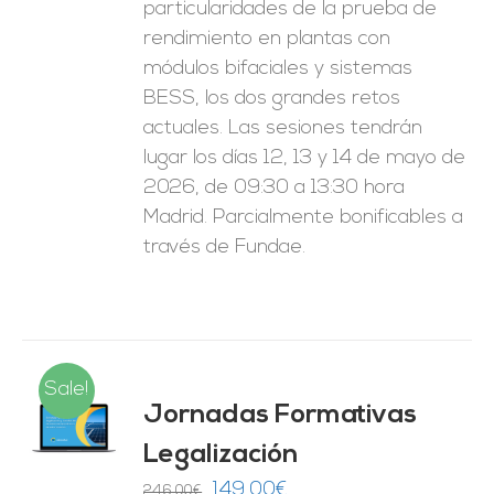
particularidades de la prueba de
rendimiento en plantas con
módulos bifaciales y sistemas
BESS, los dos grandes retos
actuales. Las sesiones tendrán
lugar los días 12, 13 y 14 de mayo de
2026, de 09:30 a 13:30 hora
Madrid. Parcialmente bonificables a
través de Fundae.
Sale!
Jornadas Formativas
O
Legalización
ES
El
El
149,00
€
246,00
€