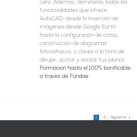
cero. Además, dominarás todas las
funcionalidades que ofrece
AutoCAD: desde la inserción de
imágenes desde Google Earth
hasta la configuración de cotas,
construcción de diagramas
fotovoltaicos, y claves a la hora de
dibujar, acotar y anotar tus planos.
Formación hasta el 100% bonificable
a través de Fundae
1
2
Siguiente