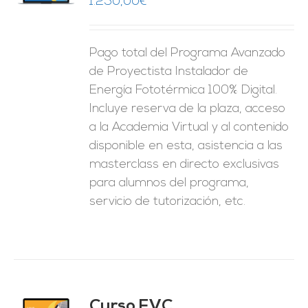
1.250,00
€
ES
Pago total del Programa Avanzado
de Proyectista Instalador de
Energía Fototérmica 100% Digital.
Incluye reserva de la plaza, acceso
a la Academia Virtual y al contenido
disponible en esta, asistencia a las
masterclass en directo exclusivas
para alumnos del programa,
servicio de tutorización, etc.
Curso FVC