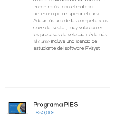
a nuestra
Academia Virtual
donde
encontrarás todo el material
necesario para superar el curso.
Adquirirás una de las competencias
clave del sector, muy valorada en
los procesos de selección. Además,
el curso
incluye una licencia de
estudiante del software PVsyst
.
ado
Programa PIES
5
de 5
O
1.850,00
€