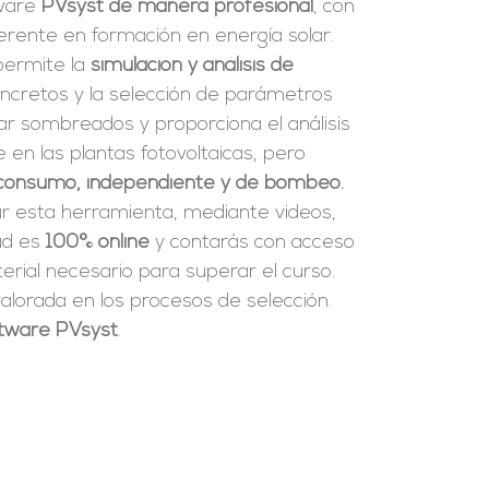
tware
PVsyst de manera profesional
, con
erente en formación en energía solar.
 permite la
simulación y análisis de
ncretos y la selección de parámetros
ar sombreados y proporciona el análisis
en las plantas fotovoltaicas, pero
consumo, independiente y de bombeo.
ar esta herramienta, mediante videos,
dad es
100% online
y contarás con acceso
rial necesario para superar el curso.
alorada en los procesos de selección.
oftware PVsyst
.