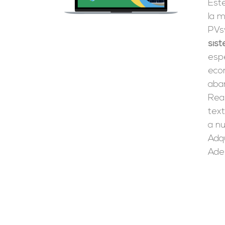
Est
la m
PVsy
sist
espe
eco
aba
Real
tex
a n
Adqu
Ade