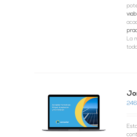
pote
viab
aca
prác
La 
todo
Jo
246
RRITO
/
LES
Esta
cont