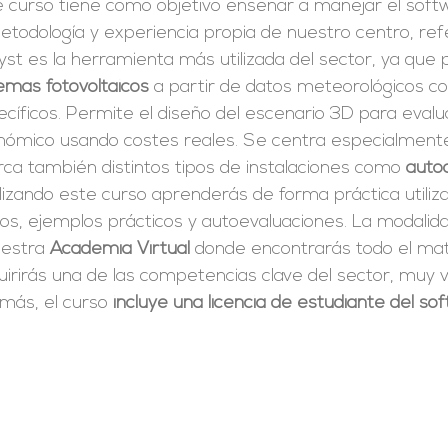
e curso tiene como objetivo enseñar a manejar el sof
etodología y experiencia propia de nuestro centro, ref
st es la herramienta más utilizada del sector, ya que
emas fotovoltaicos
a partir de datos meteorológicos co
cíficos. Permite el diseño del escenario 3D para evalu
nómico usando costes reales. Se centra especialmente 
rca también distintos tipos de instalaciones como
auto
izando este curso aprenderás de forma práctica utiliz
tos, ejemplos prácticos y autoevaluaciones. La modali
uestra
Academia Virtual
donde encontrarás todo el mate
irirás una de las competencias clave del sector, muy v
más, el curso
incluye una licencia de estudiante del s