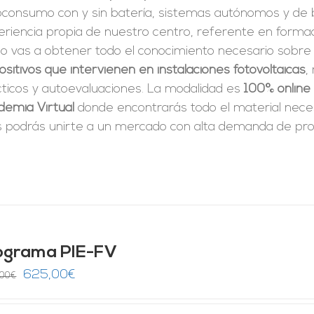
oconsumo con y sin batería, sistemas autónomos y de 
riencia propia de nuestro centro, referente en formac
so vas a obtener todo el conocimiento necesario sobre
ositivos que intervienen en instalaciones fotovoltaicas
,
cticos y autoevaluaciones. La modalidad es
100% online
demia Virtual
donde encontrarás todo el material neces
 podrás unirte a un mercado con alta demanda de prof
ograma PIE-FV
El
El
625,00
€
,00
€
precio
precio
original
actual