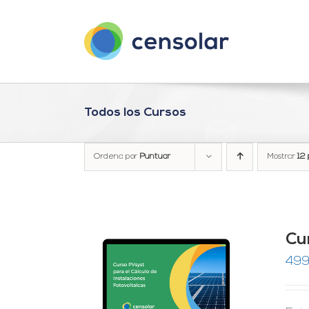
Saltar
al
contenido
Todos los Cursos
Ordena por
Puntuar
Mostrar
12 
Cu
499
do
RRITO
/
de 5
LES