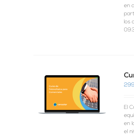
en 
par
los 
09:3
Cu
299
RRITO
/
LES
El C
equ
en l
el n