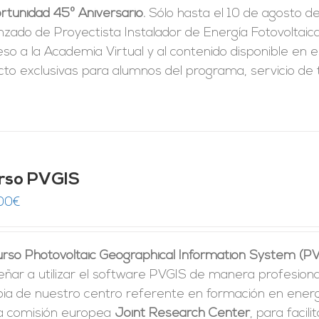
rtunidad 45º Aniversario.
Sólo hasta el 10 de agosto d
era:
es:
zado de Proyectista Instalador de Energía Fotovoltaica 
1.250,00€.
625,00€.
so a la Academia Virtual y al contenido disponible en e
cto exclusivas para alumnos del programa, servicio de t
rso PVGIS
00
€
curso Photovoltaic Geographical Information System (P
ñar a utilizar el software PVGIS de manera profesiona
pia de nuestro centro referente en formación en energí
la comisión europea
Joint Research Center
, para facili