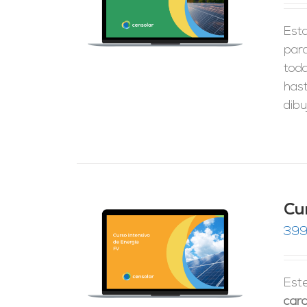
do
RRITO
/
de 5
LES
Esta
para
tod
hast
dibu
Cu
399
RRITO
/
LES
Est
cara