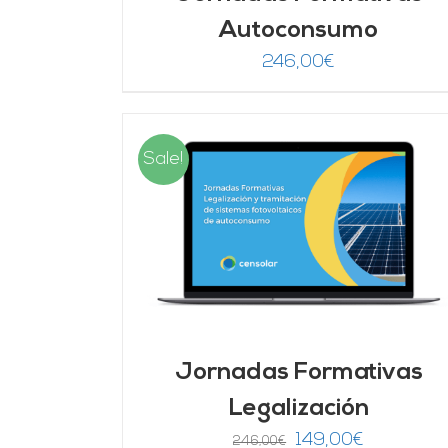
Autoconsumo
246,00
€
Sale!
DETALLES
AÑADIR AL CARRITO
/
DETALLES
Jornadas Formativas
Legalización
El
El
149,00
€
246,00
€