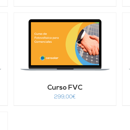
Valorado
AÑADIR AL CARRITO
/
DETALLES
con
4.67
de 5
Curso FVC
299,00
€