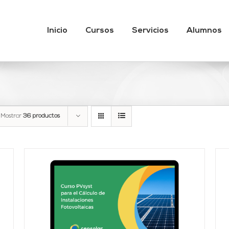
Inicio
Cursos
Servicios
Alumnos
Mostrar
36 productos
Valorado
AÑADIR AL CARRITO
/
DETALLES
con
4.95
de 5