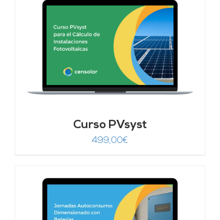
Curso PVsyst
499,00
€