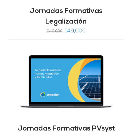
Jornadas Formativas
Legalización
El
El
149,00
€
246,00
€
precio
precio
original
actual
era:
es:
246,00€.
149,00€.
Jornadas Formativas PVsyst