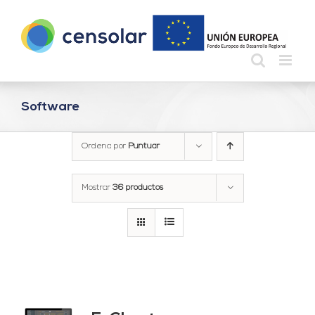
Saltar
al
contenido
Software
Ordena por
Puntuar
Mostrar
36 productos
do