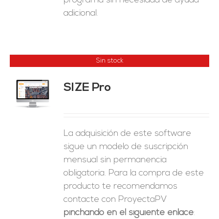
programa sin necesidad de ayuda
adicional.
Sin stock
SIZE Pro
ES
La adquisición de este software
sigue un modelo de suscripción
mensual sin permanencia
obligatoria. Para la compra de este
producto te recomendamos
contacte con ProyectaPV
pinchando en el siguiente enlace
: