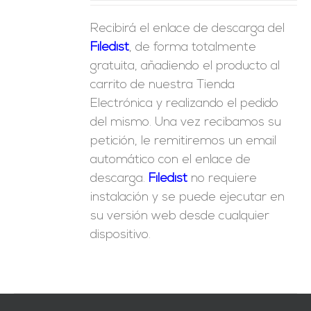
Recibirá el enlace de descarga del
Filedist
, de forma totalmente
gratuita, añadiendo el producto al
carrito de nuestra Tienda
Electrónica y realizando el pedido
del mismo. Una vez recibamos su
petición, le remitiremos un email
automático con el enlace de
descarga.
Fil
edist
no requiere
instalación y se puede ejecutar en
su versión web desde cualquier
dispositivo.