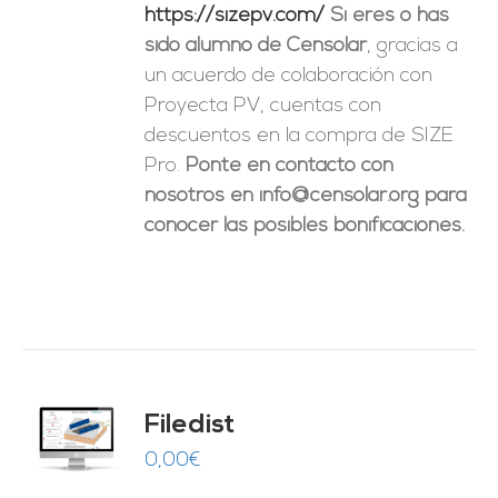
https://sizepv.com/
Si eres o has
sido alumno de Censolar
, gracias a
un acuerdo de colaboración con
Proyecta PV, cuentas con
descuentos en la compra de SIZE
Pro.
Ponte en contacto con
nosotros en info@censolar.org para
conocer las posibles bonificaciones.
Filedist
O
0,00
€
ES