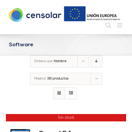
Saltar
al
contenido
Software
Ordena por
Nombre
Mostrar
36 productos
Sin stock