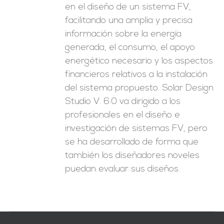
en el diseño de un sistema FV,
facilitando una amplia y precisa
información sobre la energía
generada, el consumo, el apoyo
energético necesario y los aspectos
financieros relativos a la instalación
del sistema propuesto. Solar Design
Studio V. 6.0 va dirigido a los
profesionales en el diseño e
investigación de sistemas FV, pero
se ha desarrollado de forma que
también los diseñadores noveles
puedan evaluar sus diseños.