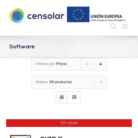
Saltar
al
contenido
Software
Ordena por
Precio
Mostrar
36 productos
Sin stock