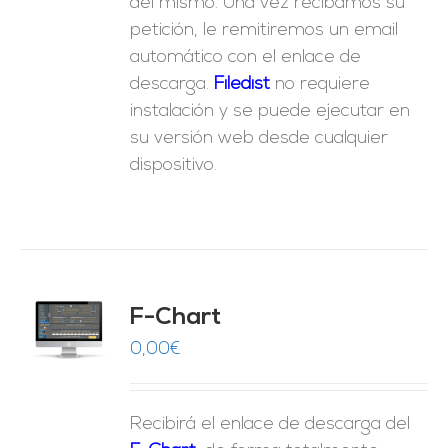
del mismo. Una vez recibamos su
petición, le remitiremos un email
automático con el enlace de
descarga.
Fil
edist
no requiere
instalación y se puede ejecutar en
su versión web desde cualquier
dispositivo.
do
F-Chart
9
O
0,00
€
ES
Recibirá el enlace de descarga del