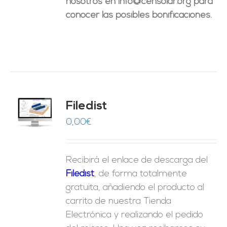
nosotros en info@censolar.org para
conocer las posibles bonificaciones.
Filedist
O
0,00
€
ES
Recibirá el enlace de descarga del
Filedist
, de forma totalmente
gratuita, añadiendo el producto al
carrito de nuestra Tienda
Electrónica y realizando el pedido