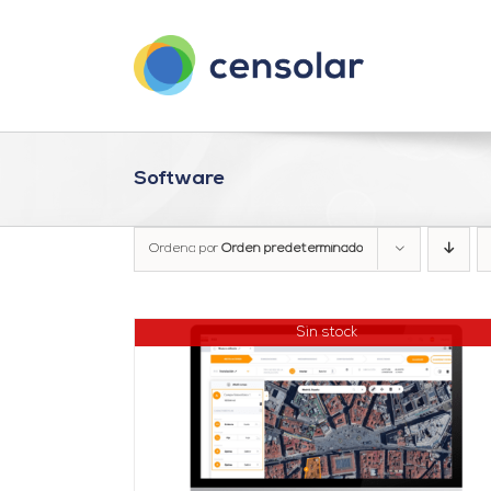
Saltar
al
contenido
Software
Ordena por
Orden predeterminado
Sin stock
DETALLES