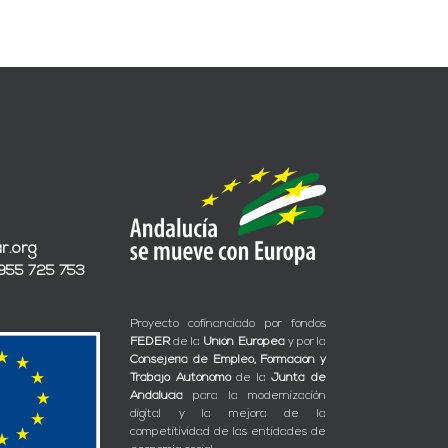
r.org
 955 725 753
Proyecto cofinanciado por fondos
FEDER
de la
Unión Europea
y por la
Consejería de Empleo, Formación y
Trabajo Autónomo
de la
Junta de
Andalucía
para la modernización
digital y la mejora de la
competitividad de las entidades de