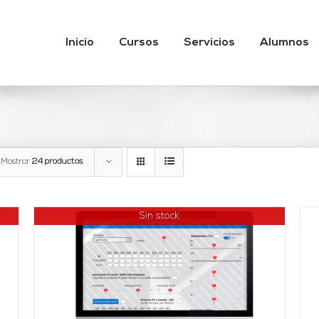
Inicio
Cursos
Servicios
Alumnos
Mostrar
24 productos
Sin stock
Valorado
AÑADIR AL CARRITO
/
DETALLES
con
3.89