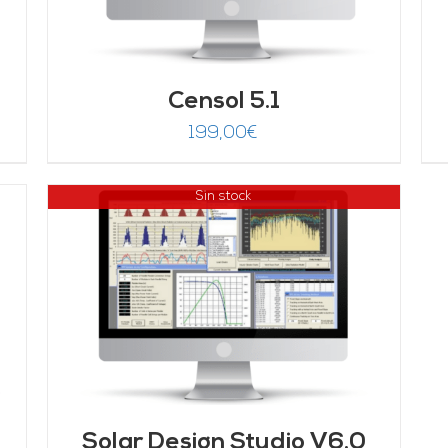
de 5
Censol 5.1
199,00
€
Sin stock
Solar Design Studio V6.0