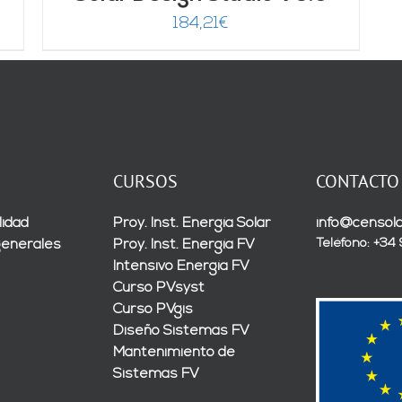
184,21
€
CURSOS
CONTACTO
lidad
Proy. Inst. Energía Solar
info@censola
Teléfono: +34
generales
Proy. Inst. Energía FV
Intensivo Energía FV
Curso PVsyst
Curso PVgis
Diseño Sistemas FV
Mantenimiento de
Sistemas FV