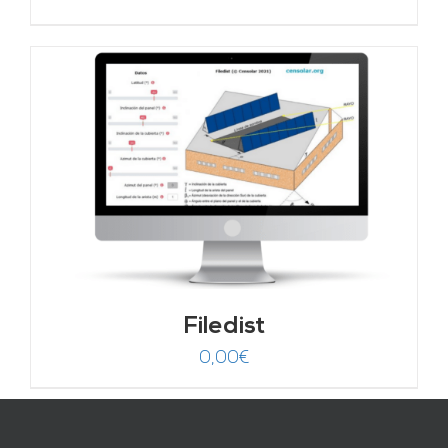
Filedist
0,00
€