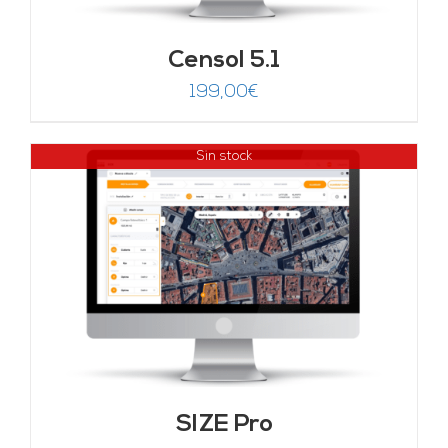
Censol 5.1
199,00
€
Sin stock
SIZE Pro