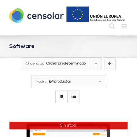
Saltar
al
contenido
Software
Ordena por
Orden predeterminado
Mostrar
24 productos
Sin stock