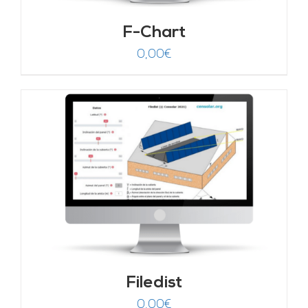
F-Chart
0,00
€
Filedist
0,00
€