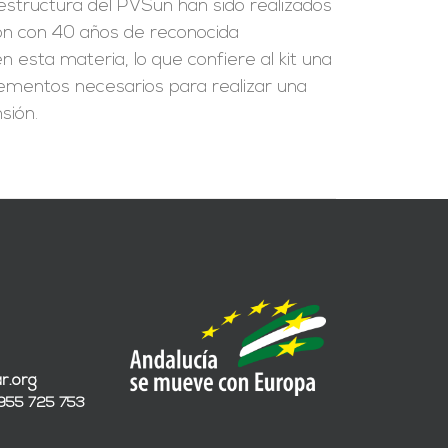
a estructura del PVSun han sido realizados
ión con 40 años de reconocida
 esta materia, lo que confiere al kit una
 elementos necesarios para realizar una
sión.
r.org
 955 725 753