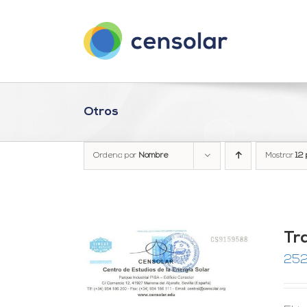
Saltar
al
contenido
Otros
Ordena por
Nombre
Mostrar
12 
Tra
252
RRITO
/
LES