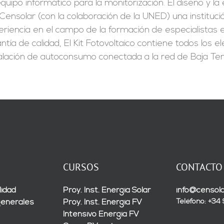
quipo informático para la monitorización. El diseño y l
Censolar (con la colaboración de la UNED) una instituc
riencia en el campo de la formación de especialistas en
ntía de calidad, El Kit Fotovoltaico contiene todos los
alación de autoconsumo conectada a la red de Baja Ten
CURSOS
CONTACTO
lidad
Proy. Inst. Energía Solar
info@censola
Teléfono: +34
generales
Proy. Inst. Energía FV
Intensivo Energía FV