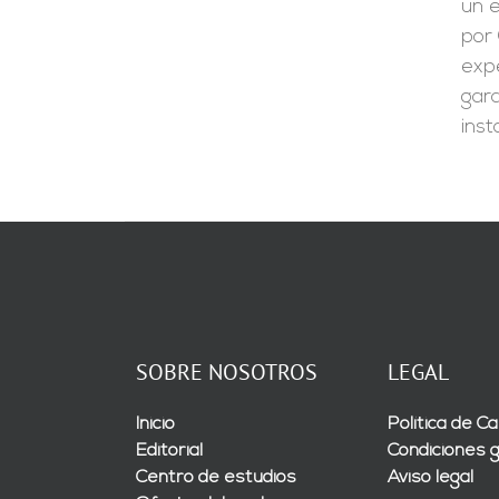
un e
por 
expe
gara
inst
SOBRE NOSOTROS
LEGAL
Inicio
Política de Ca
Editorial
Condiciones 
Centro de estudios
Aviso legal