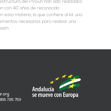
a estructura del PVSun han sido realizados
ión con 40 años de reconocida
 esta materia, lo que confiere al kit una
 elementos necesarios para realizar una
sión.
r.org
 955 725 753