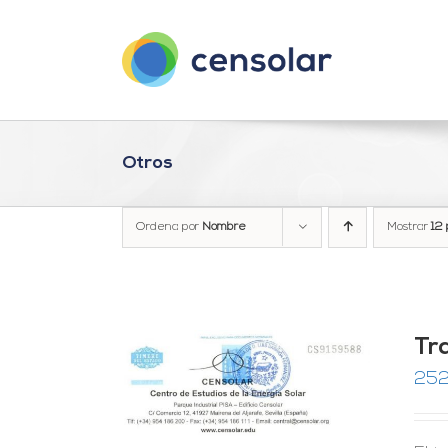
Saltar
al
contenido
Otros
Ordena por
Nombre
Mostrar
12 
Tra
252
RRITO
/
LES