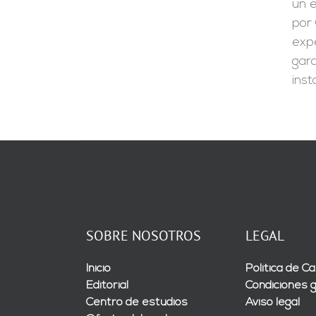
un e
por 
expe
gara
inst
SOBRE NOSOTROS
LEGAL
Inicio
Política de Ca
Editorial
Condiciones 
Centro de estudios
Aviso legal