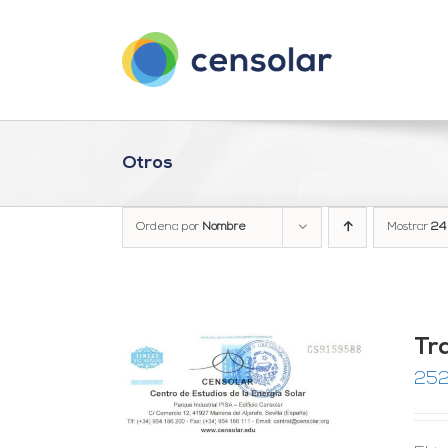
Saltar
al
contenido
Otros
Ordena por
Nombre
Mostrar
24
Tra
252
RRITO
/
LES