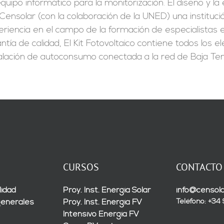
quipo informático para la monitorización. El diseño y l
Censolar (con la colaboración de la UNED) una instituc
riencia en el campo de la formación de especialistas en
ntía de calidad, El Kit Fotovoltaico contiene todos los
alación de autoconsumo conectada a la red de Baja Ten
CURSOS
CONTACTO
lidad
Proy. Inst. Energía Solar
info@censola
Teléfono: +34
generales
Proy. Inst. Energía FV
Intensivo Energía FV