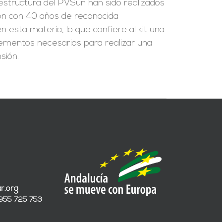
a estructura del PVSun han sido realizados
ión con 40 años de reconocida
 esta materia, lo que confiere al kit una
 elementos necesarios para realizar una
sión.
r.org
 955 725 753