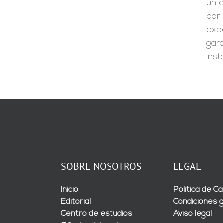
un e
por 
expe
gara
inst
SOBRE NOSOTROS
LEGAL
Inicio
Política de Ca
Editorial
Condiciones 
Centro de estudios
Aviso legal