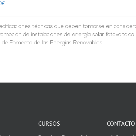
0
€
ecificaciones técnicas que deben tomarse en considera
romoción de instalaciones de energía solar fotovoltaica
n de Fomento de las Energías Renovables.
CURSOS
CONTACTO