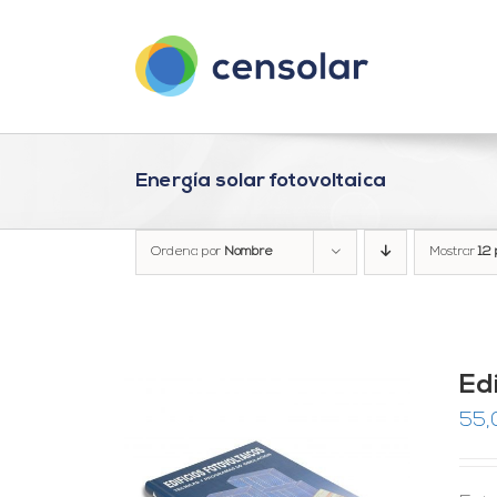
Saltar
al
contenido
Energía solar fotovoltaica
Ordena por
Nombre
Mostrar
12 
Ed
55,