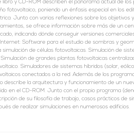
e libro y CD-ROM describen el panorama actual de los p
ño fotovoltaico, poniendo un énfasis especial en los edi
trica. Junto con varias reflexiones sobre los objetivos 
ramientas, se ofrece información sobre más de un cen
ado, indicando dónde conseguir versiones comerciales 
 Internet: Software para el estudio de sombras y geome
 simulación de células fotovoltaicas. Simulación de si
 Simulación de grandes plantas fotovoltaicas centrali
voltaico. Simuladores de sistemas híbridos (solar, eólico,
voltaicos conectados a la red. Además de los programa
o describe la arquitectura y funcionamiento de un nuev
luido en el CD-ROM. Junto con el propio programa (d
ripción de su filosofía de trabajo, casos prácticos de s
ués de realizar simulaciones en numerosos edificios.