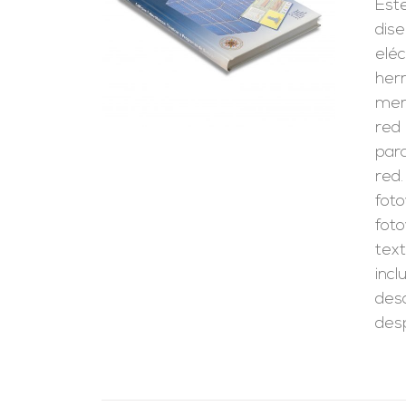
Est
RRITO
/
LES
dise
eléc
her
merc
red
para
red.
foto
foto
text
inc
desc
desp