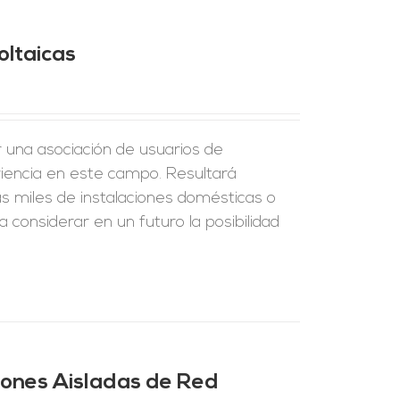
oltaicas
r una asociación de usuarios de
riencia en este campo. Resultará
s miles de instalaciones domésticas o
 considerar en un futuro la posibilidad
ciones Aisladas de Red