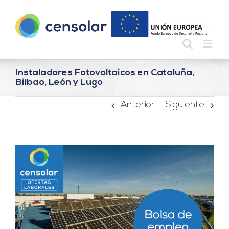
Saltar
al
contenido
Instaladores Fotovoltaicos en Cataluña,
Bilbao, León y Lugo
Anterior
Siguiente
Ver
imagen
más
grande