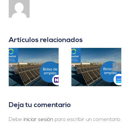
Artículos relacionados
Prácticas
a
Project Manager en
Departamento
en
Madrid
Ingeniería B2B en
Sevilla
Deja tu comentario
Debe
iniciar sesión
para escribir un comentario.