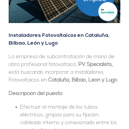
Instaladores Fotovoltaicos en Cataluña,
Bilbao, León y Lugo
La empresa de subcontratación de mano de
obra profesional fotovoltaica,
PV Specialists,
está buscando incorporar a Instaladores
Fotovoltaicos en
Cataluña, Bilbao, León y Lugo
.
Descripción del puesto
Efectuar el montaje de los tubos
eléctricos, grapas para su fijación,
cableado interno y conexionado entre los