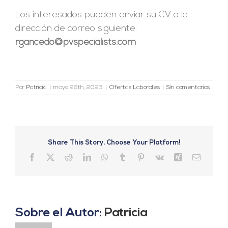
Los interesados pueden enviar su CV a la
dirección de correo siguiente:
rgancedo@pvspecialists.com
Por
Patricia
|
mayo 26th, 2023
|
Ofertas Laborales
|
Sin comentarios
Share This Story, Choose Your Platform!
Facebook
X
Reddit
LinkedIn
WhatsApp
Tumblr
Pinterest
Vk
Xing
Correo
electrón
Sobre el Autor:
Patricia