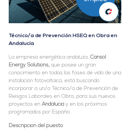
Técnico/a de Prevención HSEQ en Obra en
Andalucía
La empresa energética andaluza,
Cansol
Energy Solutions,
que posee un gran
conocimiento en todas las fases de vida de una
instalación fotovoltaica, está buscando
incorporar a un/a Técnico/a de Prevención de
Riesgos Laborales en Obra, para sus nuevos
proyectos en
Andalucía
y en los próximos
programados por España.
Descripción del puesto