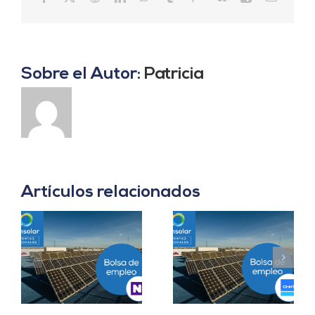
electrón
Sobre el Autor:
Patricia
Artículos relacionados
Prácticas
a
Project Manager en
Departamento
en
Madrid
Ingeniería B2B en
Sevilla