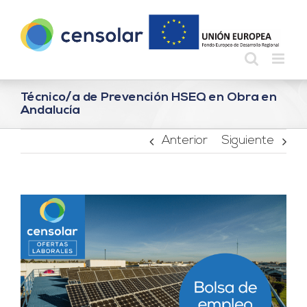
Saltar
al
contenido
Técnico/a de Prevención HSEQ en Obra en
Andalucía
Anterior
Siguiente
Ver
imagen
más
grande