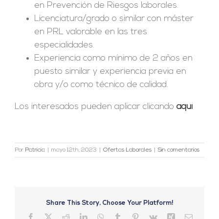
en Prevención de Riesgos laborales.
Licenciatura/grado o similar con máster
en PRL valorable en las tres
especialidades.
Experiencia como mínimo de 2 años en
puesto similar y experiencia previa en
obra y/o como técnico de calidad.
Los interesados pueden aplicar clicando
aquí
Por
Patricia
|
mayo 12th, 2023
|
Ofertas Laborales
|
Sin comentarios
Share This Story, Choose Your Platform!
Facebook
X
Reddit
LinkedIn
WhatsApp
Tumblr
Pinterest
Vk
Xing
Correo