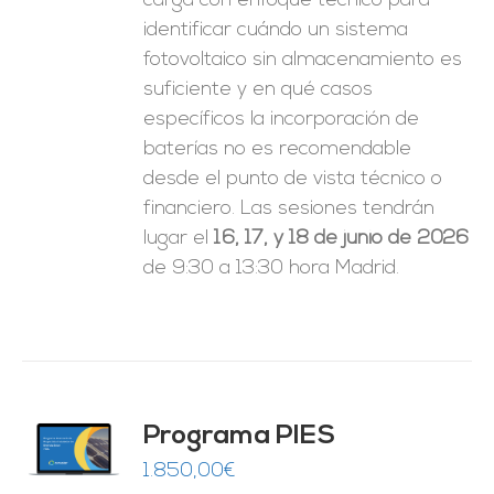
carga con enfoque técnico para
identificar cuándo un sistema
fotovoltaico sin almacenamiento es
suficiente y en qué casos
específicos la incorporación de
baterías no es recomendable
desde el punto de vista técnico o
financiero. Las sesiones tendrán
lugar el
16, 17, y 18 de junio de 2026
de 9:30 a 13:30 hora Madrid.
ado
Programa PIES
5
de 5
O
1.850,00
€