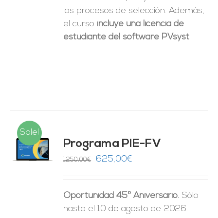
los procesos de selección. Además,
el curso
incluye una licencia de
estudiante del software PVsyst
.
Sale!
Programa PIE-FV
O
El
El
625,00
€
1.250,00
€
precio
precio
ES
original
actual
Oportunidad 45º Aniversario.
Sólo
era:
es:
hasta el 10 de agosto de 2026.
1.250,00€.
625,00€.