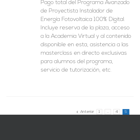
Pago total del Programa Avanzado
de Proyectista Instalador de
Energía Fotovoltaica 100% Digital.
Incluye reserva de la plaza, acceso
a la Academia Virtual y al contenido
disponible en esta, asistencia a las
masterclass en directo exclusivas
para alumnos del programa,
servicio de tutorización, etc.
Anterior
1
…
4
5