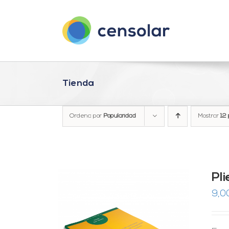
Saltar
al
contenido
Tienda
Ordena por
Popularidad
Mostrar
12 
Pl
9,0