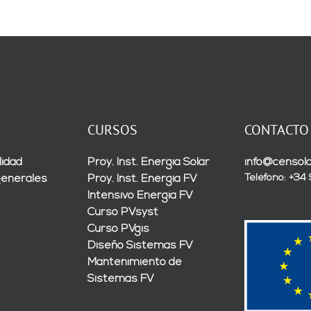
CURSOS
CONTACTO
lidad
Proy. Inst. Energía Solar
info@censola
Teléfono: +34
generales
Proy. Inst. Energía FV
Intensivo Energía FV
Curso PVsyst
Curso PVgis
Diseño Sistemas FV
Mantenimiento de
Sistemas FV