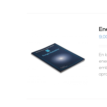
En
9,0
En 
RRITO
/
LES
ener
emba
apr