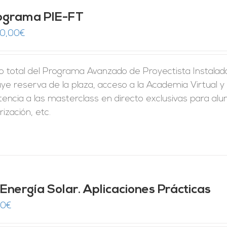
ograma PIE-FT
50,00
€
o total del Programa Avanzado de Proyectista Instalado
uye reserva de la plaza, acceso a la Academia Virtual y 
tencia a las masterclass en directo exclusivas para al
rización, etc.
 Energía Solar. Aplicaciones Prácticas
00
€