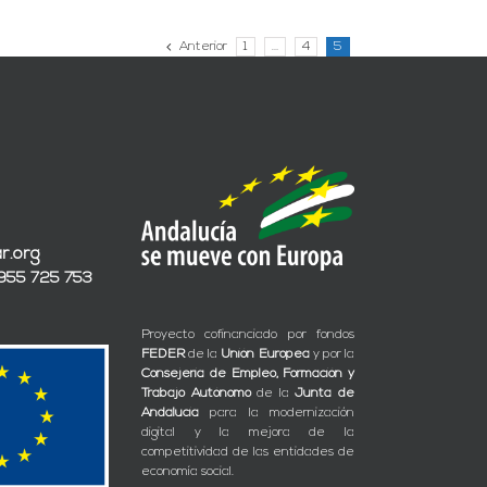
Anterior
1
…
4
5
r.org
 955 725 753
Proyecto cofinanciado por fondos
FEDER
de la
Unión Europea
y por la
Consejería de Empleo, Formación y
Trabajo Autónomo
de la
Junta de
Andalucía
para la modernización
digital y la mejora de la
competitividad de las entidades de
economía social.