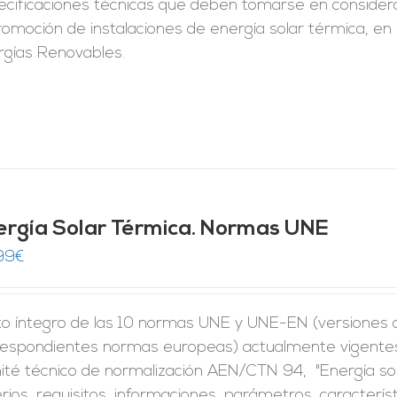
ecificaciones técnicas que deben tomarse en considera
romoción de instalaciones de energía solar térmica, en
rgías Renovables.
ergía Solar Térmica. Normas UNE
99
€
to íntegro de las 10 normas UNE y UNE-EN (versiones of
respondientes normas europeas) actualmente vigentes 
ité técnico de normalización AEN/CTN 94, "Energía so
erios, requisitos, informaciones, parámetros, caracter