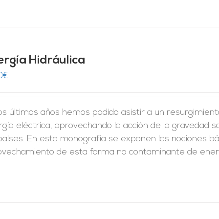
ergía Hidráulica
0
€
los últimos años hemos podido asistir a un resurgimien
gía eléctrica, aprovechando la acción de la gravedad 
lses. En esta monografía se exponen las nociones bási
ovechamiento de esta forma no contaminante de energ