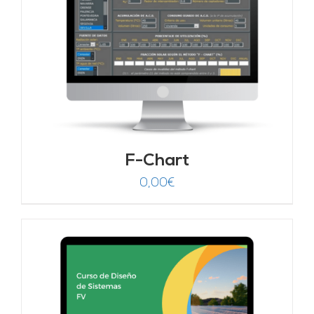
F-Chart
0,00
€