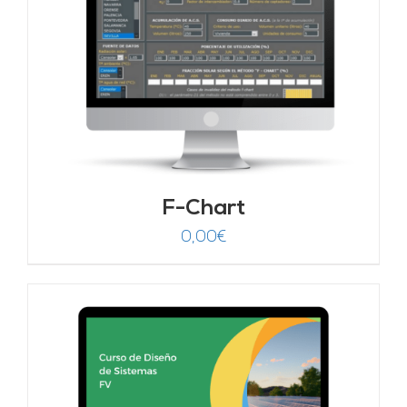
F-Chart
0,00
€