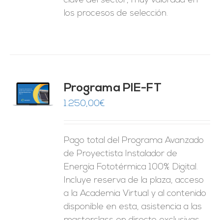
clave del sector, muy valorada en
los procesos de selección.
Programa PIE-FT
O
1.250,00
€
ES
Pago total del Programa Avanzado
de Proyectista Instalador de
Energía Fototérmica 100% Digital.
Incluye reserva de la plaza, acceso
a la Academia Virtual y al contenido
disponible en esta, asistencia a las