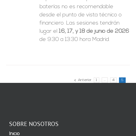
baterías no es recomendable
desde el punto de vista técnico o
financiero. Las sesiones tendrán
lugar el
16, 17, y 18 de junio de 2026
de 9:30 a 13:30 hora Madrid.
Anterior
1
…
4
5
SOBRE NOSOTROS
Inicio