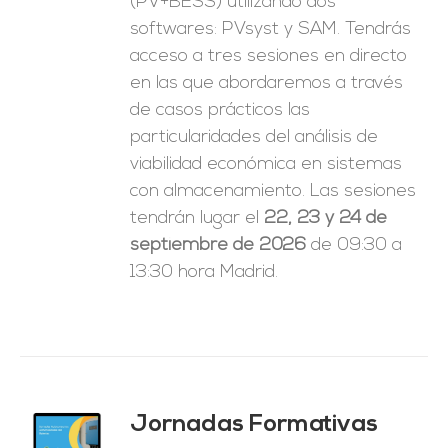
(PV+BESS) utilizando dos
softwares: PVsyst y SAM. Tendrás
acceso a tres sesiones en directo
en las que abordaremos a través
de casos prácticos las
particularidades del análisis de
viabilidad económica en sistemas
con almacenamiento. Las sesiones
tendrán lugar el
22, 23 y 24 de
septiembre de 2026
de 09:30 a
13:30 hora Madrid.
Jornadas Formativas
O