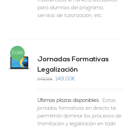
masterclass en directo exclusivas
para alumnos del programa,
servicio de tutorización, etc.
Sale!
Jornadas Formativas
O
Legalización
ES
El
El
149,00
€
246,00
€
precio
precio
original
actual
Últimas plazas disponibles.
Estas
era:
es:
jornadas formativas en directo te
246,00€.
149,00€.
permitirán dominar los procesos de
tramitación y legalización en toda