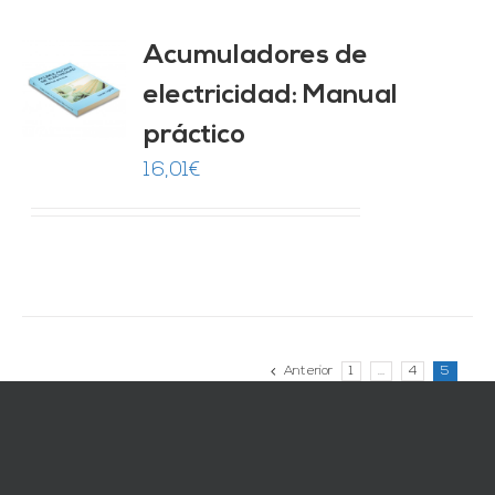
Acumuladores de
electricidad: Manual
O
práctico
ES
16,01
€
Anterior
1
…
4
5