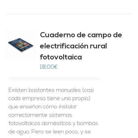
Cuaderno de campo de
electrificación rural
O
fotovoltaica
ES
18,00
€
Existen bastantes manuales (casi
cada empresa tiene uno propio)
que enseñan cómo instalar
correctamente sistemas
fotovoltaicos domésticos y bombas
de agua. Pero se leen poco, y se