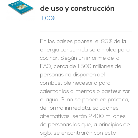
de uso y construcción
O
11,00
€
ES
En los países pobres, el 85% de la
energía consumida se emplea para
cocinar. Según un informe de la
FAO, cerca de 1.500 millones de
personas no disponen del
combustible necesario para
calentar los alimentos o pasteurizar
el agua. Si no se ponen en práctica,
de forma inmediata, soluciones
alternativas, serán 2.400 millones
de personas las que, a principios de
siglo, se encontrarán con este