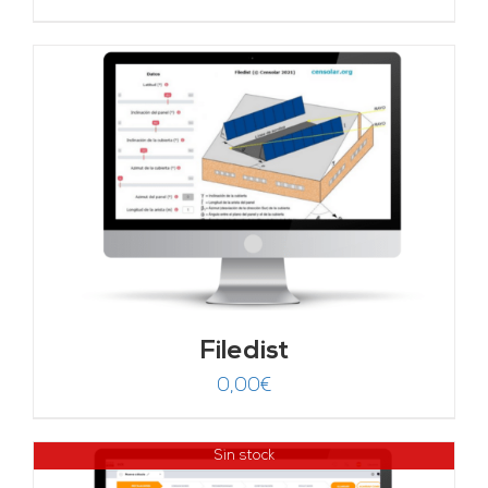
Filedist
0,00
€
Sin stock