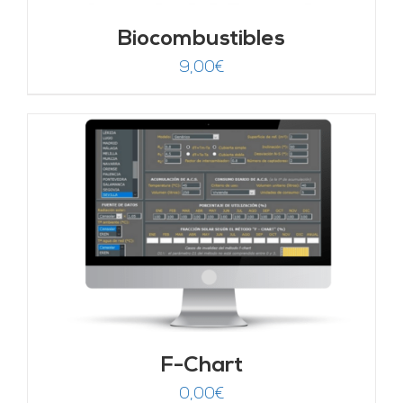
Biocombustibles
9,00
€
F-Chart
0,00
€