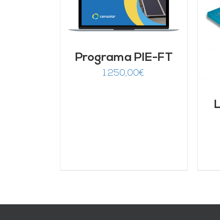
LLES
AÑADIR AL CARRITO
/
DETALLES
Programa PIE-FT
1.250,00
€
L