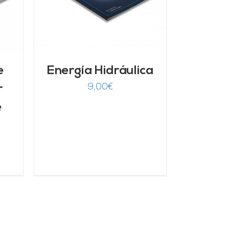
e
Energía Hidráulica
9,00
€
r
e