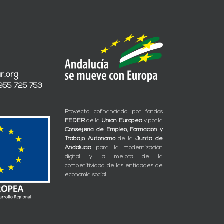
r.org
 955 725 753
Proyecto cofinanciado por fondos
FEDER
de la
Unión Europea
y por la
Consejería de Empleo, Formación y
Trabajo Autónomo
de la
Junta de
Andalucía
para la modernización
digital y la mejora de la
competitividad de las entidades de
economía social.