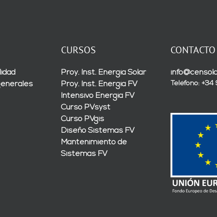
CURSOS
CONTACTO
lidad
Proy. Inst. Energía Solar
info@censola
Teléfono: +34
generales
Proy. Inst. Energía FV
Intensivo Energía FV
Curso PVsyst
Curso PVgis
Diseño Sistemas FV
Mantenimiento de
Sistemas FV