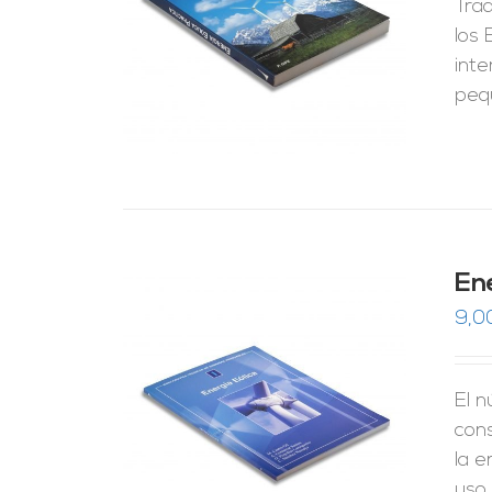
Tra
RRITO
/
LES
los
inte
peq
En
9,0
El n
RRITO
/
LES
con
la e
uso 