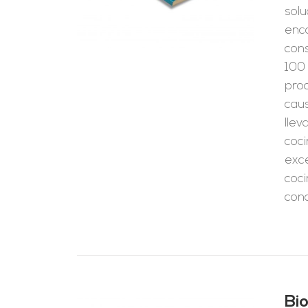
solu
enc
cons
100 
pro
caus
llev
coci
exce
coci
cono
Bi