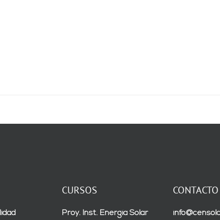
CURSOS
CONTACTO
lidad
Proy. Inst. Energía Solar
info@censola