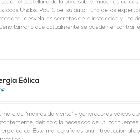
ducción al castellano de la obra sobre máquinas eólic
 Estados Unidos. Paul Gipe, su autor, uno de los expe
rnacional, desvela los secretos de la instalación y uso
ueño tamaño que actualmente se pueden encontrar e
ergía Eólica
0
€
úmero de "molinos de viento" y generadores eólicos qu
stantemente, debido a la necesidad de utilizar fuente
nergía eólica. Esta monografía es una introducción al
práctico.