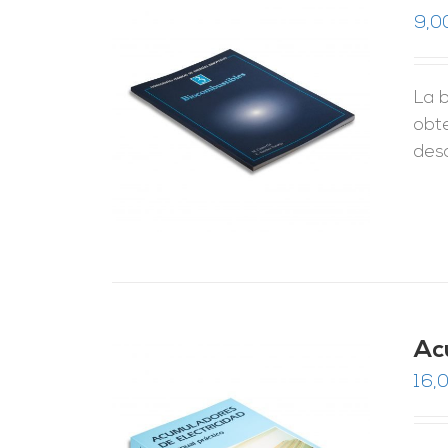
9,0
La b
RRITO
/
LES
obte
des
Ac
16,0