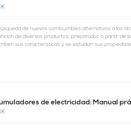
0
€
úsqueda de nuevos combustibles alternativos a los obt
nción de diversos productos, preparados a partir de l
criben sus características y se estudian sus propiedad
umuladores de electricidad: Manual prá
1
€