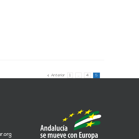
Anterior
1
…
4
5
r.org