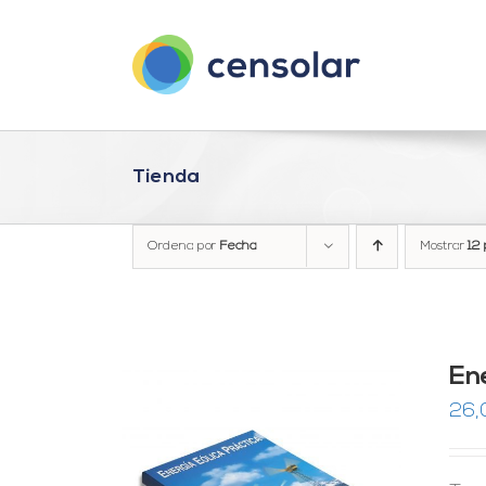
Saltar
al
contenido
Tienda
Ordena por
Fecha
Mostrar
12 
En
26,