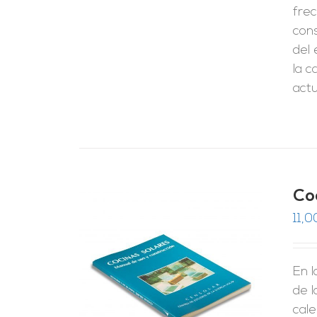
fre
cons
del 
la c
actu
Co
11,0
En 
RRITO
/
LES
de 
cale