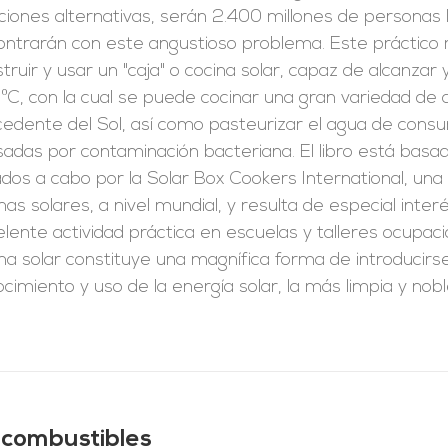
ciones alternativas, serán 2.400 millones de personas la
ontrarán con este angustioso problema. Este práctico
truir y usar un "caja" o cocina solar, capaz de alcanz
ºC, con la cual se puede cocinar una gran variedad de 
cedente del Sol, así como pasteurizar el agua de con
adas por contaminación bacteriana. El libro está basado
ados a cabo por la Solar Box Cookers International, una 
nas solares, a nivel mundial, y resulta de especial inte
lente actividad práctica en escuelas y talleres ocupaci
na solar constituye una magnífica forma de introducir
cimiento y uso de la energía solar, la más limpia y nobl
ocombustibles