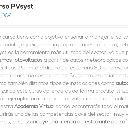
rso PVsyst
,00
€
e curso tiene como objetivo enseñar a manejar el sof
etodología y experiencia propia de nuestro centro, ref
st es la herramienta más utilizada del sector, ya que
emas fotovoltaicos
a partir de datos meteorológicos co
cíficos. Permite el diseño del escenario 3D para evalu
nómico usando costes reales. Se centra especialmente 
rca también distintos tipos de instalaciones como
auto
izando este curso aprenderás de forma práctica utiliz
tos, ejemplos prácticos y autoevaluaciones. La modali
uestra
Academia Virtual
donde encontrarás todo el mate
irirás una de las competencias clave del sector, muy v
más, el curso
incluye una licencia de estudiante del s