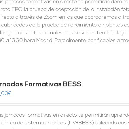
s jornadas formativas en directo te permitirán domina
rato EPC: la prueba de aceptación de la instalación fo
directo a través de Zoom en las que abordaremos a tra
ticularidades de la prueba de rendimiento en plantas c
dos grandes retos actuales. Las sesiones tendrán lugar
0 a 13:30 hora Madrid. Parcialmente bonificables a tr
rnadas Formativas BESS
,00
€
s jornadas formativas en directo te permitirán aprender 
nómica de sistemas híbridos (PV+BESS) utilizando dos