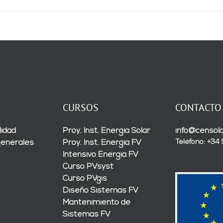
CURSOS
CONTACTO
lidad
Proy. Inst. Energía Solar
info@censola
Teléfono: +34
generales
Proy. Inst. Energía FV
Intensivo Energía FV
Curso PVsyst
Curso PVgis
Diseño Sistemas FV
Mantenimiento de
Sistemas FV