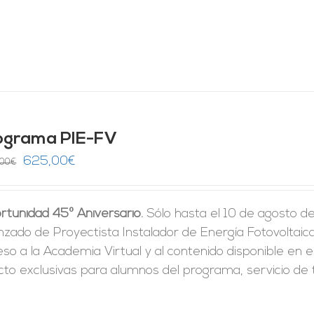
ograma PIE-FV
El
El
625,00
€
,00
€
precio
precio
original
actual
rtunidad 45º Aniversario.
Sólo hasta el 10 de agosto d
era:
es:
zado de Proyectista Instalador de Energía Fotovoltaica 
1.250,00€.
625,00€.
so a la Academia Virtual y al contenido disponible en e
cto exclusivas para alumnos del programa, servicio de t