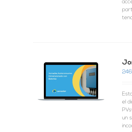
acc
part
tend
Jo
246
RRITO
/
LES
Esta
el 
PVs
un s
inco