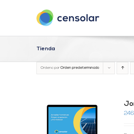
Saltar
al
contenido
Tienda
Ordena por
Orden predeterminado
Jo
246
RRITO
/
LES