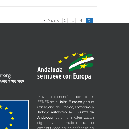
Anterior
1
…
4
5
r.org
 955 725 753
Proyecto cofinanciado por fondos
FEDER
de la
Unión Europea
y por la
Consejería de Empleo, Formación y
Trabajo Autónomo
de la
Junta de
Andalucía
para la modernización
digital y la mejora de la
competitividad de las entidades de