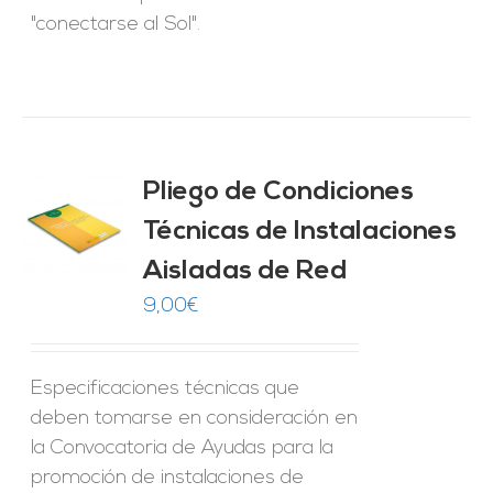
"conectarse al Sol".
Pliego de Condiciones
Técnicas de Instalaciones
O
Aisladas de Red
ES
9,00
€
Especificaciones técnicas que
deben tomarse en consideración en
la Convocatoria de Ayudas para la
promoción de instalaciones de