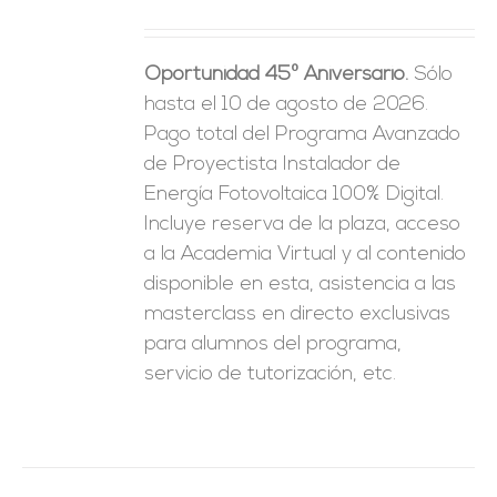
precio
precio
ES
original
actual
Oportunidad 45º Aniversario.
Sólo
era:
es:
hasta el 10 de agosto de 2026.
1.250,00€.
625,00€.
Pago total del Programa Avanzado
de Proyectista Instalador de
Energía Fotovoltaica 100% Digital.
Incluye reserva de la plaza, acceso
a la Academia Virtual y al contenido
disponible en esta, asistencia a las
masterclass en directo exclusivas
para alumnos del programa,
servicio de tutorización, etc.