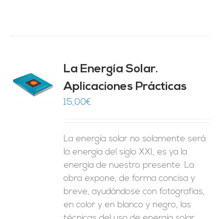
La Energía Solar.
Aplicaciones Prácticas
O
15,00
€
ES
La energía solar no solamente será
la energía del siglo XXI, es ya la
energía de nuestro presente. La
obra expone, de forma concisa y
breve, ayudándose con fotografías,
en color y en blanco y negro, las
técnicas del uso de energía solar