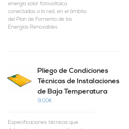
energía solar fotovoltaica
conectadas a la red, en el ámbito
del Plan de Fomento de las
Energías Renovables.
Pliego de Condiciones
Técnicas de Instalaciones
O
de Baja Temperatura
ES
9,00
€
Especificaciones técnicas que