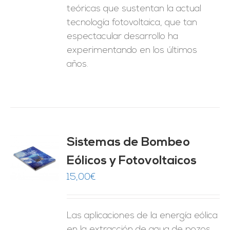
teóricas que sustentan la actual
tecnología fotovoltaica, que tan
espectacular desarrollo ha
experimentando en los últimos
años.
Sistemas de Bombeo
Eólicos y Fotovoltaicos
O
15,00
€
ES
Las aplicaciones de la energía eólica
en la extracción de agua de pozos