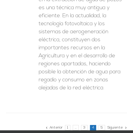
es una técnica muy antigua y
eficiente. En la actualidad, la
tecnología fotovoltaica y los
sistemas de aerogeneración
eléctrica, constituyen dos
importantes recursos en la
Agricultura y en el desarrollo de
regiones apartadas, haciendo
posible la obtención de agua para
regadío y consumo en zonas
alejadas de la red eléctrica.
Anterior
1
…
3
4
5
Siguiente