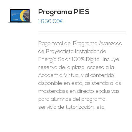
ado
Programa PIES
5
de 5
O
1.850,00
€
ES
Pago total del Programa Avanzado
de Proyectista Instalador de
Energía Solar 100% Digital. Incluye
reserva de la plaza, acceso a la
Academia Virtual y al contenido
disponible en esta, asistencia a las
masterclass en directo exclusivas
para alumnos del programa,
servicio de tutorización, etc.