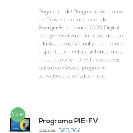
Pago total del Programa Avanzado
de Proyectista Instalador de
Energía Fototérmica 100% Digital.
Incluye reserva de la plaza, acceso
a la Academia Virtual y al contenido
disponible en esta, asistencia a las
masterclass en directo exclusivas
para alumnos del programa,
servicio de tutorización, etc.
Sale!
Programa PIE-FV
O
El
El
625,00
€
1.250,00
€