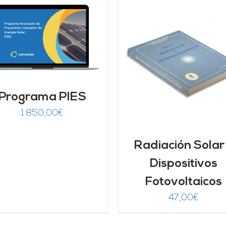
AÑADIR AL CARRITO
/
AÑADIR AL CARRITO
DETALLES
DETALLES
Programa PIES
1.850,00
€
Radiación Solar
Dispositivos
Fotovoltaicos
47,00
€