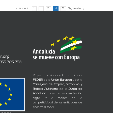
Anterior
1
…
3
4
5
Siguiente
r.org
 955 725 753
Proyecto cofinanciado por fondos
FEDER
de la
Unión Europea
y por la
Consejería de Empleo, Formación y
Trabajo Autónomo
de la
Junta de
Andalucía
para la modernización
digital y la mejora de la
competitividad de las entidades de
economía social.