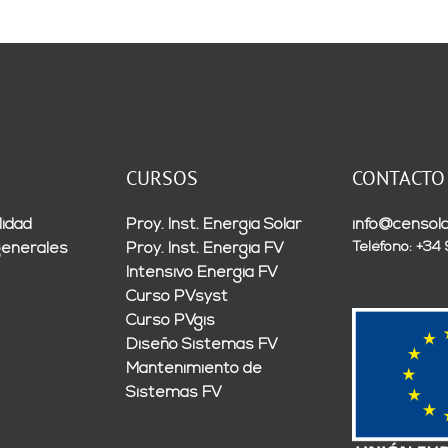
CURSOS
CONTACTO
lidad
Proy. Inst. Energía Solar
info@censola
Teléfono: +34
generales
Proy. Inst. Energía FV
Intensivo Energía FV
Curso PVsyst
Curso PVgis
Diseño Sistemas FV
Mantenimiento de
Sistemas FV