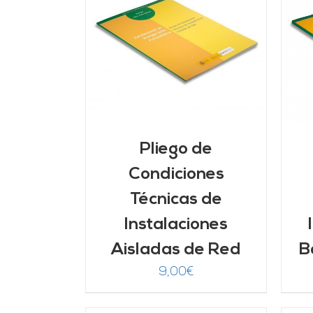
ARRITO
/
AÑADIR AL CARRITO
/
LLES
DETALLES
Pliego de
Condiciones
Técnicas de
Instalaciones
Aisladas de Red
B
9,00
€