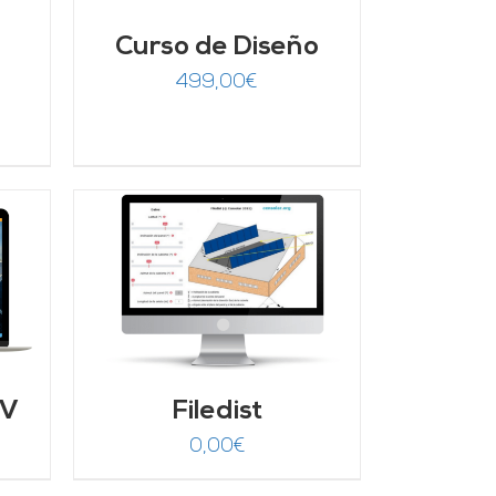
Curso de Diseño
499,00
€
/
FV
Filedist
0,00
€
recio