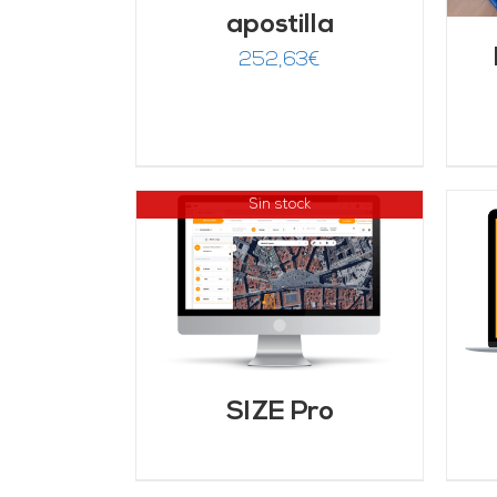
apostilla
252,63
€
Sin stock
AÑADIR AL CARRITO
/
LLES
DETALLES
SIZE Pro