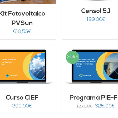
Censol 5.1
Kit Fotovoltaico
199,00
€
PVSun
610,53
€
Sale!
AÑADIR AL CARRITO
/
AÑADIR AL CARRITO
DETALLES
DETALLES
Curso CIEF
Programa PIE-
El
El
399,00
€
625,00
€
1.250,00
€
precio
p