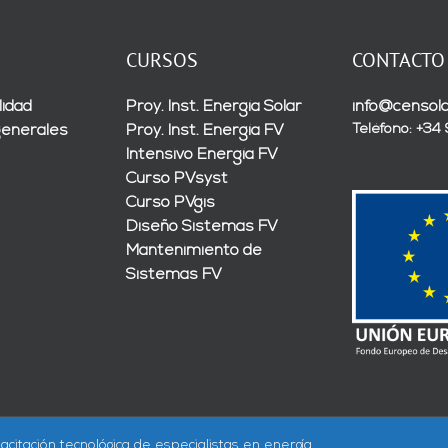
CURSOS
CONTACTO
lidad
Proy. Inst. Energía Solar
info@censola
Teléfono: +34
generales
Proy. Inst. Energía FV
Intensivo Energía FV
Curso PVsyst
Curso PVgis
Diseño Sistemas FV
Mantenimiento de
Sistemas FV
acitación tecnológica de especialistas en energía