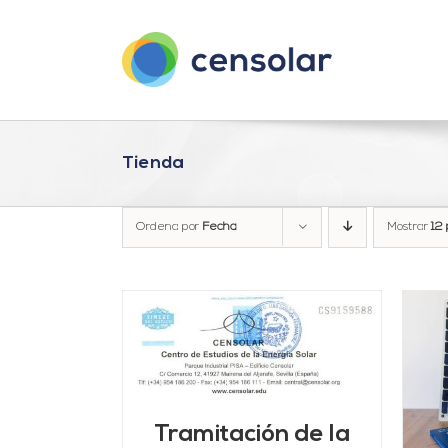
Saltar
al
contenido
Tienda
Ordena por
Fecha
Mostrar
12 
ARRITO
/
LLES
AÑADIR AL CARRITO
/
DETALLES
Tramitación de la