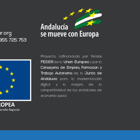
r.org
 955 725 753
Proyecto cofinanciado por fondos
FEDER
de la
Unión Europea
y por la
Consejería de Empleo, Formación y
Trabajo Autónomo
de la
Junta de
Andalucía
para la modernización
digital y la mejora de la
competitividad de las entidades de
economía social.