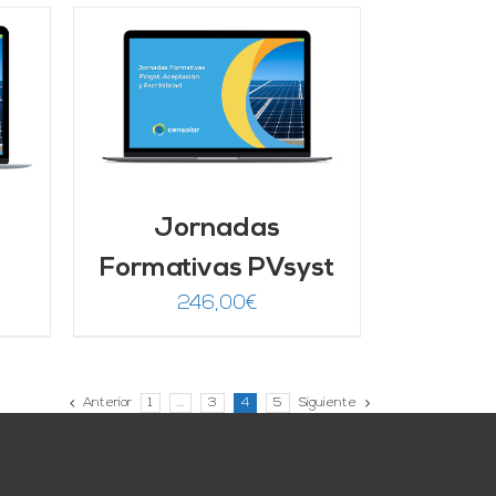
ctual
s:
25,00€.
/
Jornadas
Formativas PVsyst
246,00
€
Anterior
1
…
3
4
5
Siguiente