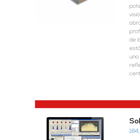
pote
visi
obra
prof
de l
está
una 
refl
cent
So
184