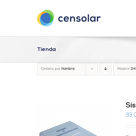
Saltar
al
contenido
Tienda
Ordena por
Nombre
Mostrar
24
Si
33,