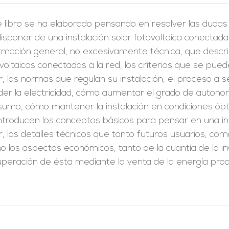
 libro se ha elaborado pensando en resolver las dudas
isponer de una instalación solar fotovoltaica conectada
rmación general, no excesivamente técnica, que describa
voltaicas conectadas a la red, los criterios que se pue
r, las normas que regulan su instalación, el proceso a seg
er la electricidad, cómo aumentar el grado de autonomí
sumo, cómo mantener la instalación en condiciones óp
introducen los conceptos básicos para pensar en una i
r, los detalles técnicos que tanto futuros usuarios, como
 los aspectos económicos, tanto de la cuantía de la i
peración de ésta mediante la venta de la energía prod