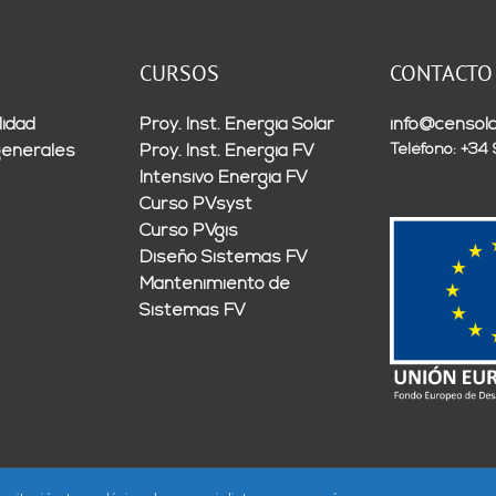
CURSOS
CONTACTO
lidad
Proy. Inst. Energía Solar
info@censola
Teléfono: +34
generales
Proy. Inst. Energía FV
Intensivo Energía FV
Curso PVsyst
Curso PVgis
Diseño Sistemas FV
Mantenimiento de
Sistemas FV