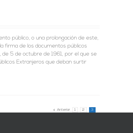
ento público, o una prolongación de este,
e la firma de los documentos públicos
, de 5 de octubre de 1961, por el que se
blicos Extranjeros que deban surtir
Anterior
1
2
3