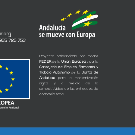
r.org
 955 725 753
Proyecto cofinanciado por fondos
FEDER
de la
Unión Europea
y por la
Consejería de Empleo, Formación y
Trabajo Autónomo
de la
Junta de
Andalucía
para la modernización
digital y la mejora de la
competitividad de las entidades de
economía social.