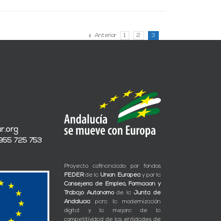
Anterior
1
2
3
r.org
 955 725 753
Proyecto cofinanciado por fondos
FEDER
de la
Unión Europea
y por la
Consejería de Empleo, Formación y
Trabajo Autónomo
de la
Junta de
Andalucía
para la modernización
digital y la mejora de la
competitividad de las entidades de