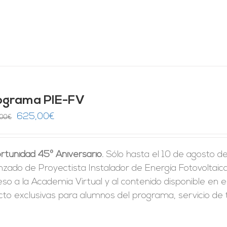
ograma PIE-FV
El
El
625,00
€
,00
€
precio
precio
original
actual
rtunidad 45º Aniversario.
Sólo hasta el 10 de agosto d
era:
es:
zado de Proyectista Instalador de Energía Fotovoltaica 
1.250,00€.
625,00€.
so a la Academia Virtual y al contenido disponible en e
cto exclusivas para alumnos del programa, servicio de t