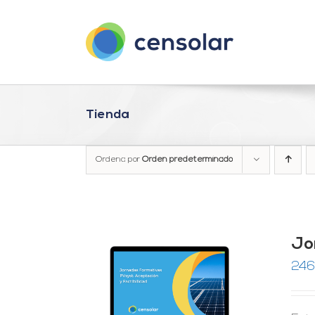
Saltar
al
contenido
Tienda
Ordena por
Orden predeterminado
Jo
246
RRITO
/
LES