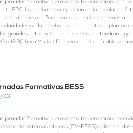
s jornadas formativas en directo te permitirán domina
rato EPC: la prueba de aceptación de la instalación fo
directo a través de Zoom en las que abordaremos a tra
ticularidades de la prueba de rendimiento en plantas c
dos grandes retos actuales. Las sesiones tendrán lugar
0 a 13:30 hora Madrid. Parcialmente bonificables a tr
rnadas Formativas BESS
,00
€
s jornadas formativas en directo te permitirán aprender 
nómica de sistemas híbridos (PV+BESS) utilizando dos