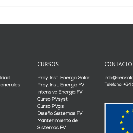
CURSOS
CONTACTO
lidad
Proy. Inst. Energía Solar
info@censola
Teléfono: +34
generales
Proy. Inst. Energía FV
Intensivo Energía FV
Curso PVsyst
Curso PVgis
Diseño Sistemas FV
Mantenimiento de
Sistemas FV