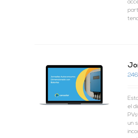
acc
part
tend
Jo
246
RRITO
/
LES
Esta
el 
PVs
un s
inco