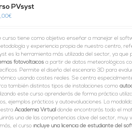
rso PVsyst
,00
€
e curso tiene como objetivo enseñar a manejar el sof
etodología y experiencia propia de nuestro centro, ref
st es la herramienta más utilizada del sector, ya que
emas fotovoltaicos
a partir de datos meteorológicos co
cíficos. Permite el diseño del escenario 3D para evalu
nómico usando costes reales. Se centra especialmente 
rca también distintos tipos de instalaciones como
auto
izando este curso aprenderás de forma práctica utiliz
tos, ejemplos prácticos y autoevaluaciones. La modali
uestra
Academia Virtual
donde encontrarás todo el mate
irirás una de las competencias clave del sector, muy v
más, el curso
incluye una licencia de estudiante del s