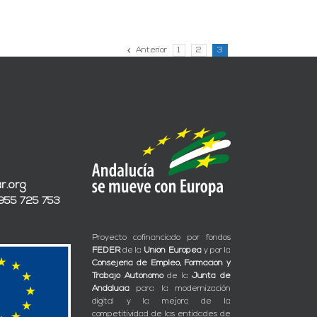
Anterior
1
2
3
r.org
 955 725 753
Proyecto cofinanciado por fondos
FEDER
de la
Unión Europea
y por la
Consejería de Empleo, Formación y
Trabajo Autónomo
de la
Junta de
Andalucía
para la modernización
digital y la mejora de la
competitividad de las entidades de