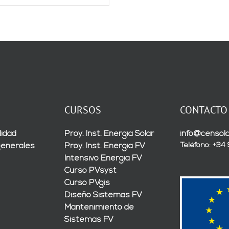
precio
precio
original
actual
era:
es:
1.250,00€.
625,00€.
CURSOS
CONTACTO
lidad
Proy. Inst. Energía Solar
info@censola
Teléfono: +34
generales
Proy. Inst. Energía FV
Intensivo Energía FV
Curso PVsyst
Curso PVgis
Diseño Sistemas FV
Mantenimiento de
Sistemas FV