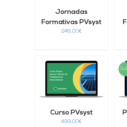
Jornadas
Formativas PVsyst
F
246,00
€
Sal
AÑADIR AL CARRITO
/
rado
ARRITO
/
DETALLES
00
de 5
LLES
Curso PVsyst
P
499,00
€