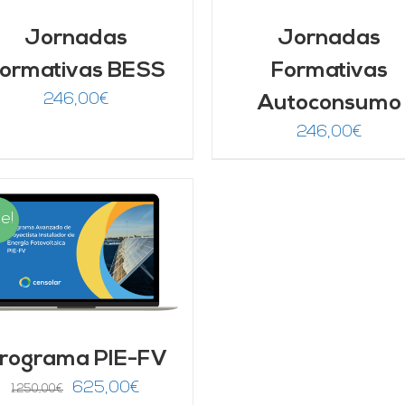
Jornadas
Jornadas
ormativas BESS
Formativas
246,00
€
Autoconsumo
246,00
€
e!
rograma PIE-FV
El
El
625,00
€
1.250,00
€