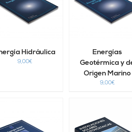
AÑADIR AL CARRITO
/
AÑADIR AL CARRITO
DETALLES
DETALLES
nergía Hidráulica
Energías
9,00
€
Geotérmica y d
Origen Marino
9,00
€