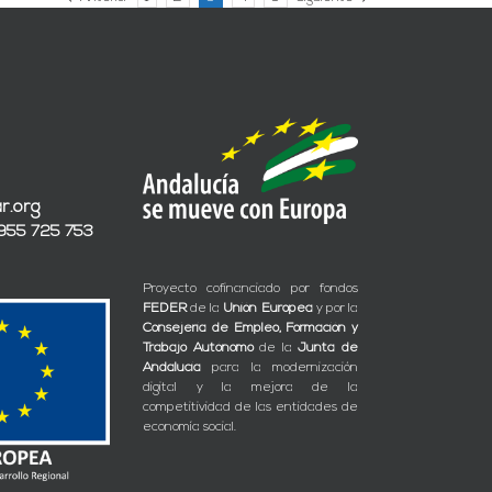
r.org
 955 725 753
Proyecto cofinanciado por fondos
FEDER
de la
Unión Europea
y por la
Consejería de Empleo, Formación y
Trabajo Autónomo
de la
Junta de
Andalucía
para la modernización
digital y la mejora de la
competitividad de las entidades de
economía social.