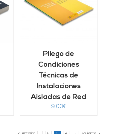
/
Pliego de
Condiciones
Técnicas de
Instalaciones
Aisladas de Red
9,00
€
Anterior
1
2
3
4
5
Siguiente