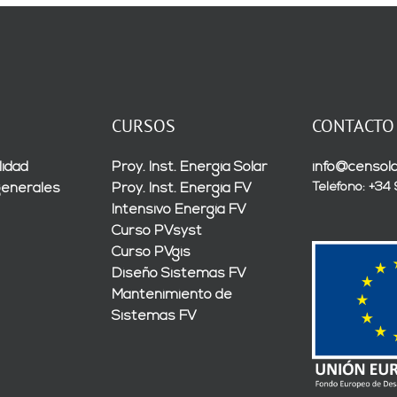
CURSOS
CONTACTO
lidad
Proy. Inst. Energía Solar
info@censola
Teléfono: +34
generales
Proy. Inst. Energía FV
Intensivo Energía FV
Curso PVsyst
Curso PVgis
Diseño Sistemas FV
Mantenimiento de
Sistemas FV