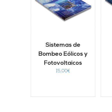
ARRITO
/
AÑADIR AL CARRITO
/
LLES
DETALLES
Sistemas de
Bombeo Eólicos y
Fotovoltaicos
15,00
€