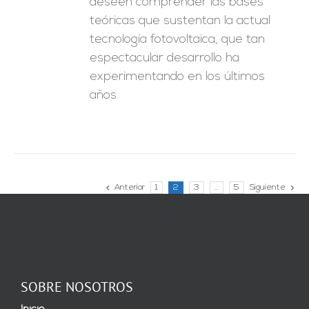
deseen comprender las bases
teóricas que sustentan la actual
tecnología fotovoltaica, que tan
espectacular desarrollo ha
experimentando en los últimos
años.
Anterior
1
2
3
…
5
Siguiente
SOBRE NOSOTROS