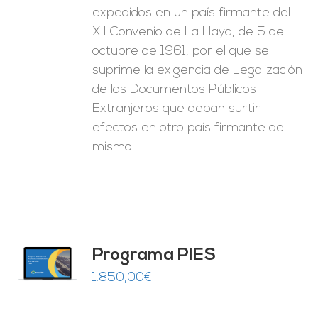
expedidos en un país firmante del
XII Convenio de La Haya, de 5 de
octubre de 1961, por el que se
suprime la exigencia de Legalización
de los Documentos Públicos
Extranjeros que deban surtir
efectos en otro país firmante del
mismo.
ado
Programa PIES
5
de 5
O
1.850,00
€
ES