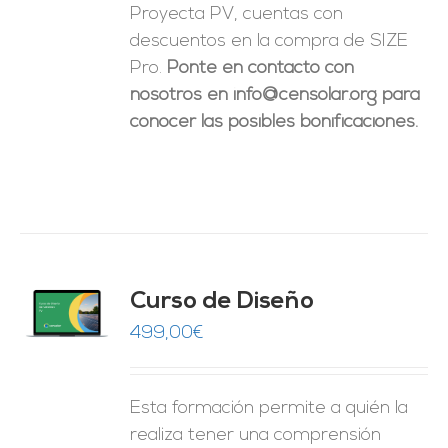
Proyecta PV, cuentas con
descuentos en la compra de SIZE
Pro.
Ponte en contacto con
nosotros en info@censolar.org para
conocer las posibles bonificaciones.
do
Curso de Diseño
de 5
O
499,00
€
ES
Esta formación permite a quién la
realiza tener una comprensión