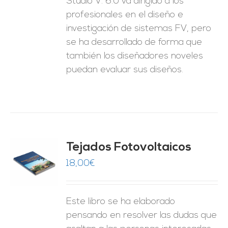
Studio V. 6.0 va dirigido a los
profesionales en el diseño e
investigación de sistemas FV, pero
se ha desarrollado de forma que
también los diseñadores noveles
puedan evaluar sus diseños.
Tejados Fotovoltaicos
18,00
€
O
ES
Este libro se ha elaborado
pensando en resolver las dudas que