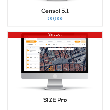
Censol 5.1
199,00
€
Sin stock
SIZE Pro