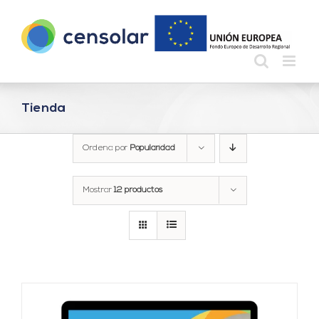
Saltar
al
contenido
Tienda
Ordena por
Popularidad
Mostrar
12 productos