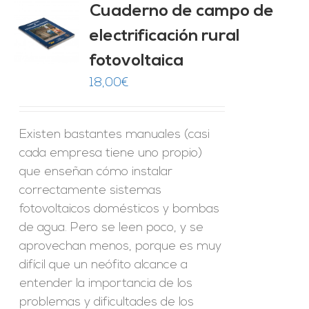
Cuaderno de campo de
electrificación rural
O
fotovoltaica
ES
18,00
€
Existen bastantes manuales (casi
cada empresa tiene uno propio)
que enseñan cómo instalar
correctamente sistemas
fotovoltaicos domésticos y bombas
de agua. Pero se leen poco, y se
aprovechan menos, porque es muy
difícil que un neófito alcance a
entender la importancia de los
problemas y dificultades de los