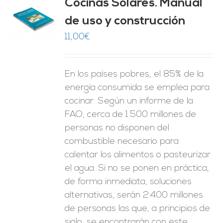
Cocinas Solares. Manual
de uso y construcción
O
11,00
€
ES
En los países pobres, el 85% de la
energía consumida se emplea para
cocinar. Según un informe de la
FAO, cerca de 1.500 millones de
personas no disponen del
combustible necesario para
calentar los alimentos o pasteurizar
el agua. Si no se ponen en práctica,
de forma inmediata, soluciones
alternativas, serán 2.400 millones
de personas las que, a principios de
siglo, se encontrarán con este