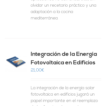
olvidar un recetario práctico y una
adaptación a la cocina
mediterránea.
Integración de la Energía
Fotovoltaica en Edificios
O
21,00
€
ES
La integración de la energía solar
fotovoltaica en edificios jugará un
papel importante en el reemplazo