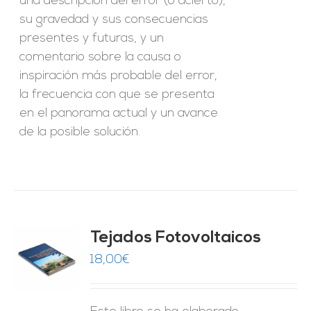
una descripción del error (o acierto),
su gravedad y sus consecuencias
presentes y futuras, y un
comentario sobre la causa o
inspiración más probable del error,
la frecuencia con que se presenta
en el panorama actual y un avance
de la posible solución.
Tejados Fotovoltaicos
18,00
€
O
ES