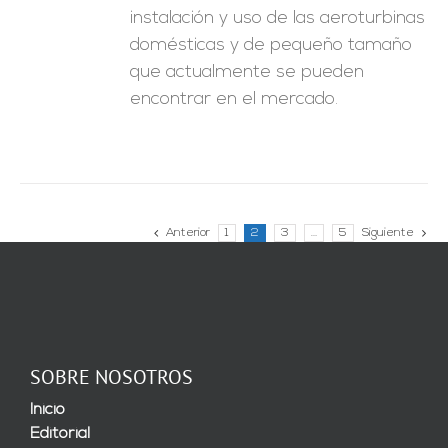
instalación y uso de las aeroturbinas
domésticas y de pequeño tamaño
que actualmente se pueden
encontrar en el mercado.
Anterior
1
2
3
…
5
Siguiente
SOBRE NOSOTROS
Inicio
Editorial