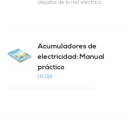
alejadas de la red eléctrica.
Acumuladores de
electricidad: Manual
O
práctico
ES
16,01
€