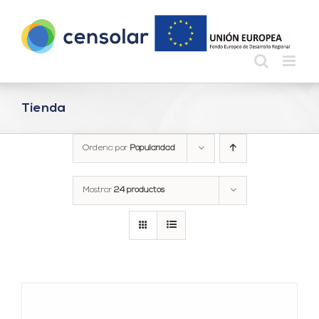
Saltar
al
contenido
Tienda
Ordena por
Popularidad
Mostrar
24 productos