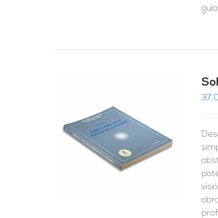
guía
Sob
37,
Desd
RRITO
/
LES
simp
obst
pote
visi
obra
prof