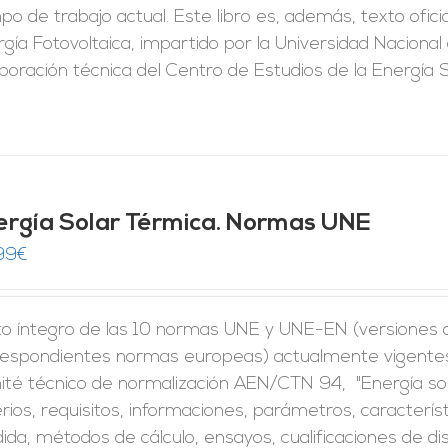
o de trabajo actual. Este libro es, además, texto ofic
gía Fotovoltaica, impartido por la Universidad Naciona
aboración técnica del Centro de Estudios de la Energía
ergía Solar Térmica. Normas UNE
99
€
to íntegro de las 10 normas UNE y UNE-EN (versiones of
respondientes normas europeas) actualmente vigentes 
ité técnico de normalización AEN/CTN 94, "Energía so
erios, requisitos, informaciones, parámetros, caracter
da, métodos de cálculo, ensayos, cualificaciones de di