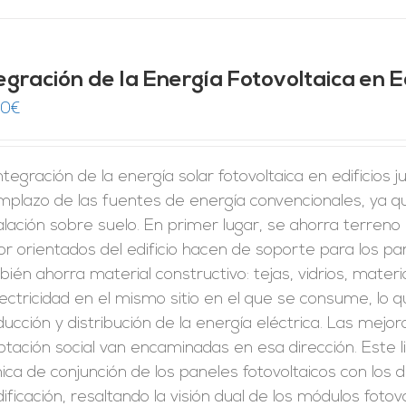
egración de la Energía Fotovoltaica en Ed
00
€
ntegración de la energía solar fotovoltaica en edificios
mplazo de las fuentes de energía convencionales, ya q
alación sobre suelo. En primer lugar, se ahorra terreno p
r orientados del edificio hacen de soporte para los pan
ién ahorra material constructivo: tejas, vidrios, mate
lectricidad en el mismo sitio en el que se consume, lo 
ucción y distribución de la energía eléctrica. Las mejor
tación social van encaminadas en esa dirección. Este l
ica de conjunción de los paneles fotovoltaicos con lo
dificación, resaltando la visión dual de los módulos fot