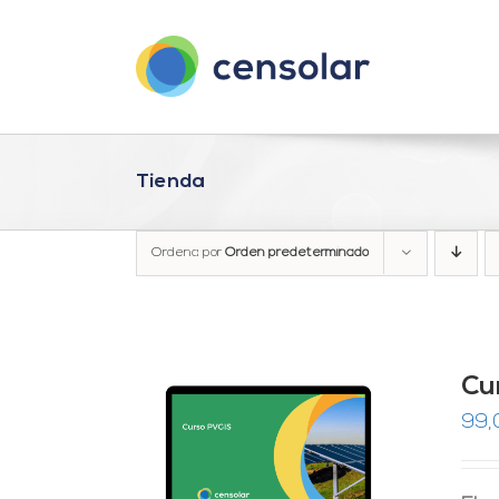
Saltar
al
contenido
Tienda
Ordena por
Orden predeterminado
Cu
99,
RRITO
/
LES