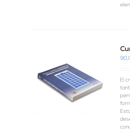
ele
Cu
90,
El c
RRITO
/
LES
tant
perm
form
Esta
dese
cono