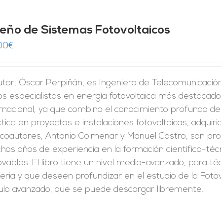
seño de Sistemas Fotovoltaicos
00
€
utor, Óscar Perpiñán, es Ingeniero de Telecomunicación 
os especialistas en energía fotovoltaica más destacado
rnacional, ya que combina el conocimiento profundo de
tica en proyectos e instalaciones fotovoltaicas, adquirid
 coautores, Antonio Colmenar y Manuel Castro, son pro
os años de experiencia en la formación científico-técn
vables. El libro tiene un nivel medio-avanzado, para t
ria y que deseen profundizar en el estudio de la Fotov
culo avanzado, que se puede descargar libremente.