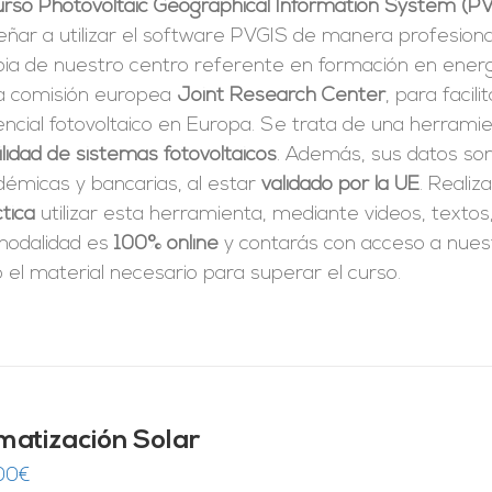
curso Photovoltaic Geographical Information System (P
ñar a utilizar el software PVGIS de manera profesiona
pia de nuestro centro referente en formación en energí
la comisión europea
Joint Research Center
, para facili
ncial fotovoltaico en Europa. Se trata de una herrami
ilidad de sistemas fotovoltaicos
. Además, sus datos son
démicas y bancarias, al estar
validado por la UE
. Realiz
tica
utilizar esta herramienta, mediante videos, textos
modalidad es
100% online
y contarás con acceso a nue
 el material necesario para superar el curso.
imatización Solar
00
€