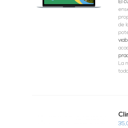
El 
ense
pro
de 
pote
viab
aca
prác
La 
todo
Cl
35,