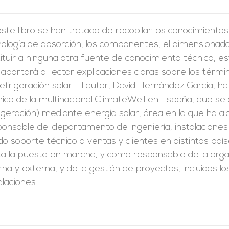
ste libro se han tratado de recopilar los conocimiento
ología de absorción, los componentes, el dimensionado 
ituir a ninguna otra fuente de conocimiento técnico, est
aportará al lector explicaciones claras sobre los térm
efrigeración solar. El autor, David Hernández García, 
ico de la multinacional ClimateWell en España, que se d
igeración) mediante energía solar, área en la que ha 
onsable del departamento de ingeniería, instalaciones y
o soporte técnico a ventas y clientes en distintos paíse
a la puesta en marcha, y como responsable de la organ
rna y externa, y de la gestión de proyectos, incluidos 
alaciones.