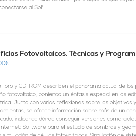
conectarse al Sol".
ificios Fotovoltaicos. Técnicas y Progra
00
€
e libro y CD-ROM describen el panorama actual de los p
ño fotovoltaico, poniendo un énfasis especial en los edi
trica. Junto con varias reflexiones sobre los objetivos 
ramientas, se ofrece información sobre más de un cen
ado, indicando dónde conseguir versiones comerciales 
 Internet: Software para el estudio de sombras y geome
 simulación de células fotovoltaicas. Simulación de si