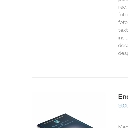
red.
foto
foto
text
inc
desc
desp
En
9,0
Med