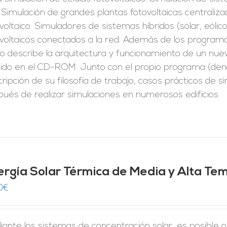
 Simulación de grandes plantas fotovoltaicas centrali
voltaico. Simuladores de sistemas híbridos (solar, eólico,
voltaicos conectados a la red. Además de los programa
o describe la arquitectura y funcionamiento de un nuev
luido en el CD-ROM. Junto con el propio programa (d
ripción de su filosofía de trabajo, casos prácticos de s
ués de realizar simulaciones en numerosos edificios.
ergía Solar Térmica de Media y Alta Te
0
€
iante los sistemas de concentración solar, es posible