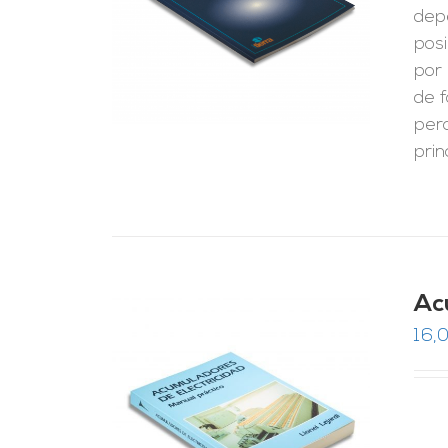
LES
depe
pos
por 
de f
pero
prin
Ac
16,0
RRITO
/
LES