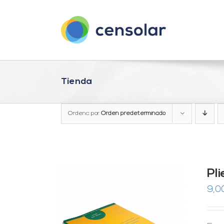
Saltar
al
contenido
Tienda
Ordena por
Orden predeterminado
Pl
9,0