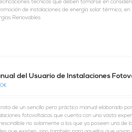
ecificaciones técnicas que deben tomarse en considera
romoción de instalaciones de energía solar térmica, en
rgías Renovables.
nual del Usuario de Instalaciones Fotov
00
€
rata de un sencillo pero práctico manual elaborado po
alaciones fotovoltaicas que cuenta con una vasta expe
rescindible no solamente a los que ya poseen una de la
les que existen, sino también para aquellos que vayan a