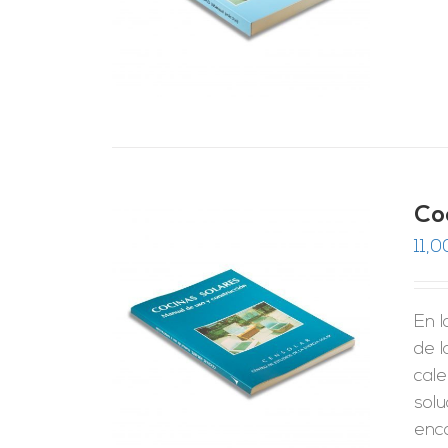
Co
11,0
En 
RRITO
/
LES
de 
cale
solu
enc