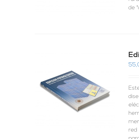
de "
Ed
55,
Est
RRITO
/
LES
dise
eléc
her
merc
red
para