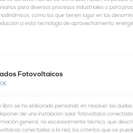
sarias para diversos procesos industriales o para pro
odinámicos, como los que tienen lugar en las denominad
roducción a esta tecnología de aprovechamiento energé
jados Fotovoltaicos
00
€
 libro se ha elaborado pensando en resolver las dudas
isponer de una instalación solar fotovoltaica conectada
rmación general, no excesivamente técnica, que describa
voltaicas conectadas a la red, los criterios que se pue