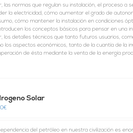
r, las normas que regulan su instalación, el proceso a seg
er la electricidad, cómo aumentar el grado de autonomí
sumo, cómo mantener la instalación en condiciones óp
introducen los conceptos básicos para pensar en una i
r, los detalles técnicos que tanto futuros usuarios, como
 los aspectos económicos, tanto de la cuantía de la i
peración de ésta mediante la venta de la energía prod
drogeno Solar
00
€
ependencia del petróleo en nuestra civilización es eno