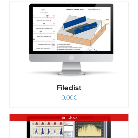
Filedist
0,00
€
Sin stock