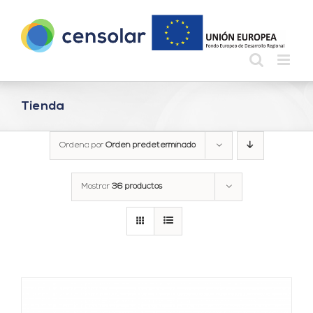
Saltar
al
contenido
Tienda
Ordena por
Orden predeterminado
Mostrar
36 productos