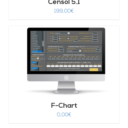
Censol 5.1
199,00
€
F-Chart
0,00
€