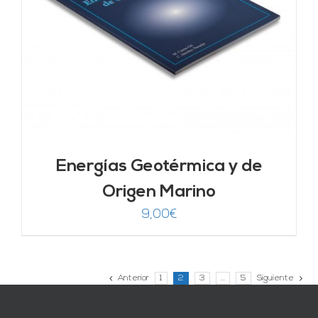
Energías Geotérmica y de
Origen Marino
9,00
€
Anterior
1
2
3
…
5
Siguiente